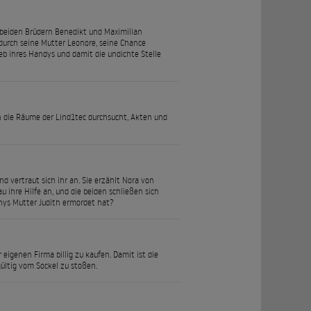
 beiden Brüdern Benedikt und Maximilian
durch seine Mutter Leonore, seine Chance
b ihres Handys und damit die undichte Stelle
 die Räume der Lind1tec durchsucht, Akten und
vertraut sich ihr an. Sie erzählt Nora von
 ihre Hilfe an, und die beiden schließen sich
nys Mutter Judith ermordet hat?
 eigenen Firma billig zu kaufen. Damit ist die
gültig vom Sockel zu stoßen.