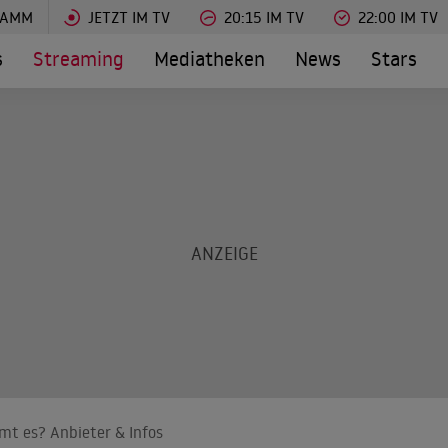
RAMM
JETZT IM TV
20:15 IM TV
22:00 IM TV
s
Streaming
Mediatheken
News
Stars
mt es? Anbieter & Infos