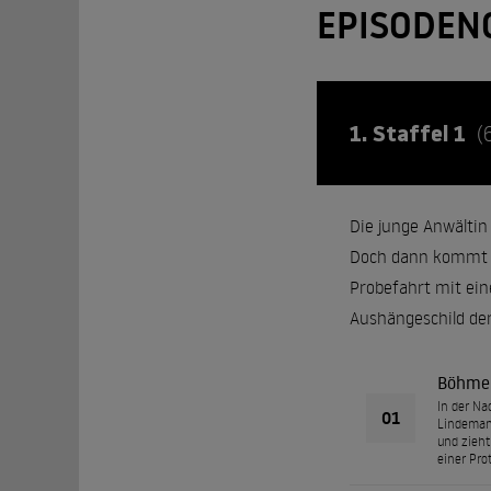
EPISODEN
1. Staffel 1
(
Die junge Anwältin
Doch dann kommt es
Probefahrt mit ein
Aushängeschild der
Böhme
In der Na
01
Lindemann
und zieht
einer Pro