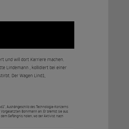
t und will dort Karriere machen.
e Lindemann , kollidiert bei einer
tirbt. Der Wagen Lind1,
ind1“, Aushängeschild des Technologie-Konzerns
em Vorgesetzten Bohrmann an: Er bremst sie aus
s dem Gefängnis holen, wo der Aktivist nach