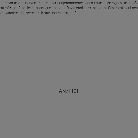
 kurz vor ihrem Tod von ihrer Mutter aufgenommenes Video erfährt Jenny, dass ihr Gro
rechtmäßiger Erbe. Jetzt packt auch der alte David endlich seine ganze Geschichte auf d
 Verwandtschaft zwischen Jenny und Maximilian?