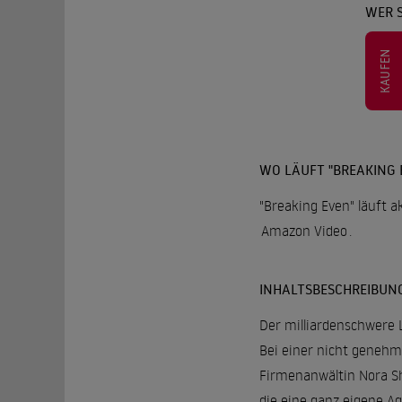
WER S
KAUFEN
WO LÄUFT "BREAKING 
"Breaking Even" läuft a
Amazon Video
.
INHALTSBESCHREIBUN
Der milliardenschwere 
Bei einer nicht genehm
Firmenanwältin Nora Sh
die eine ganz eigene A