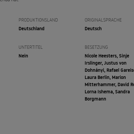
PRODUKTIONSLAND
ORIGINALSPRACHE
Deutschland
Deutsch
UNTERTITEL
BESETZUNG
Nein
Nicole Heesters, Sinje
Irslinger, Justus von
Dohnányi, Rafael Gareis
Laura Berlin, Marion
Mitterhammer, David R
Lorna Ishema, Sandra
Borgmann