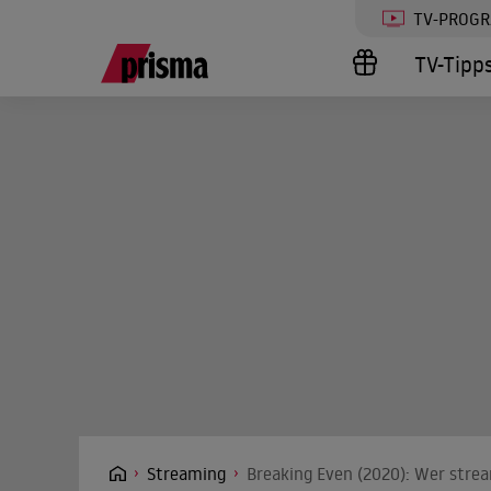
TV-PROG
TV-Tipp
Streaming
Breaking Even (2020): Wer strea