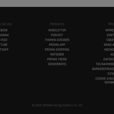
 SIE UNS
PRODUKTE
PRI
EBOOK
NEWSLETTER
IMPRE
TAGRAM
PODCAST
KONT
-FEED
THEMEN-DOSSIERS
ÜBER
UTUBE
PRISMA-APP
NEWS-A
TSAPP
PRISMA-SHOPPING
MEDIA
RATGEBER
AG
PRISMA TREND
DATENS
SENDERINFOS
TEILNAHMEB
BARRIEREFREIH
SITE
COOKIE-EIN
VERWA
© 2026 PRISMA-Verlag GmbH & Co. KG