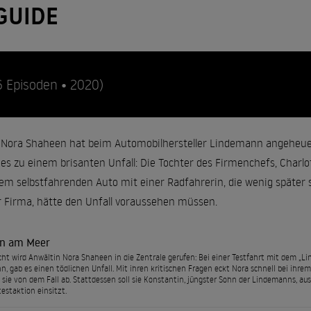
GUIDE
6 Episoden • 2020)
 Nora Shaheen hat beim Automobilhersteller Lindemann angeheuer
 zu einem brisanten Unfall: Die Tochter des Firmenchefs, Charlott
em selbstfahrenden Auto mit einer Radfahrerin, die wenig später s
 Firma, hätte den Unfall voraussehen müssen.
n am Meer
cht wird Anwältin Nora Shaheen in die Zentrale gerufen: Bei einer Testfahrt mit dem „L
, gab es einen tödlichen Unfall. Mit ihren kritischen Fragen eckt Nora schnell bei ihr
 sie von dem Fall ab. Stattdessen soll sie Konstantin, jüngster Sohn der Lindemanns, au
testaktion einsitzt.