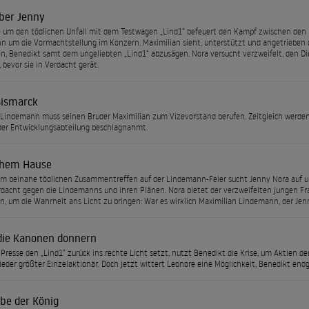
ber Jenny
e um den tödlichen Unfall mit dem Testwagen „Lind1“ befeuert den Kampf zwischen den
 um die Vormachtstellung im Konzern. Maximilian sieht, unterstützt und angetrieben 
 Benedikt samt dem ungeliebten „Lind1“ abzusägen. Nora versucht verzweifelt, den Die
 bevor sie in Verdacht gerät.
Bismarck
Lindemann muss seinen Bruder Maximilian zum Vizevorstand berufen. Zeitgleich werden
er Entwicklungsabteilung beschlagnahmt.
ohem Hause
m beinahe tödlichen Zusammentreffen auf der Lindemann-Feier sucht Jenny Nora auf und 
dacht gegen die Lindemanns und ihren Plänen. Nora bietet der verzweifelten jungen Frau
 um die Wahrheit ans Licht zu bringen: War es wirklich Maximilian Lindemann, der Jen
ie Kanonen donnern
 Presse den „Lind1“ zurück ins rechte Licht setzt, nutzt Benedikt die Krise, um Aktien der
ieder größter Einzelaktionär. Doch jetzt wittert Leonore eine Möglichkeit, Benedikt end
ebe der König