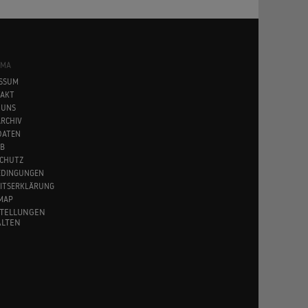
SMA
SSUM
AKT
 UNS
RCHIV
DATEN
B
CHUTZ
EDINGUNGEN
EITSERKLÄRUNG
MAP
STELLUNGEN
LTEN