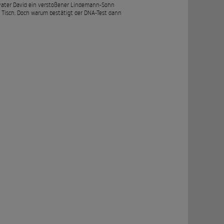
ßvater David ein verstoßener Lindemann-Sohn
en Tisch. Doch warum bestätigt der DNA-Test dann