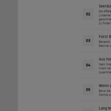
Seeräu
Die Affär
02
Lindemann
gekommen,
zu finden,
Fürst 
03
Benedikt 
Rechner d
Aus h
04
Nach ihre
ihrem Ver
zusammen,
Wenn d
05
Bevor die
Familie w
Lang l