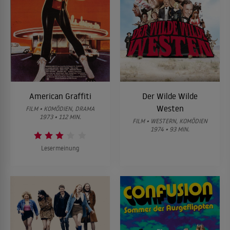
American Graffiti
Der Wilde Wilde
Westen
FILM • KOMÖDIEN, DRAMA
1973 • 112 MIN.
FILM • WESTERN, KOMÖDIEN
1974 • 93 MIN.
Lesermeinung