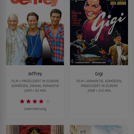
Jeffrey
Gigi
FILM • PRODUZIERT IN EUROPA,
FILM • ROMANTIK, KOMÖDIEN,
KOMÖDIEN, DRAMA, ROMANTIK
PRODUZIERT IN EUROPA
1995 • 92 MIN.
1958 • 115 MIN.
Lesermeinung