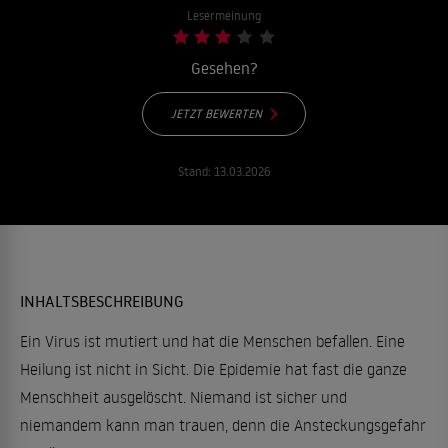
Lesermeinung
Gesehen?
JETZT BEWERTEN
Stand:
13.03.2026
INHALTSBESCHREIBUNG
Ein Virus ist mutiert und hat die Menschen befallen. Eine
Heilung ist nicht in Sicht. Die Epidemie hat fast die ganze
Menschheit ausgelöscht. Niemand ist sicher und
niemandem kann man trauen, denn die Ansteckungsgefahr