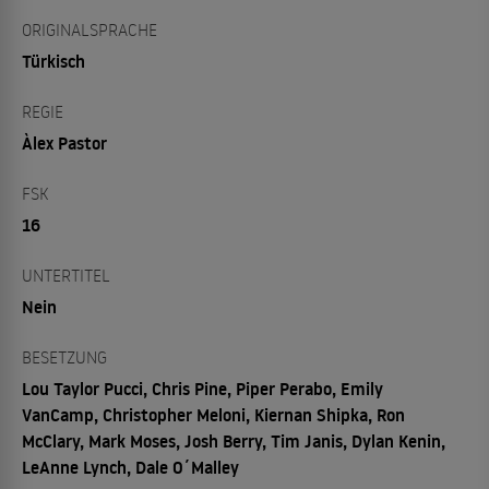
ORIGINALSPRACHE
Türkisch
REGIE
Àlex Pastor
FSK
16
UNTERTITEL
Nein
BESETZUNG
Lou Taylor Pucci, Chris Pine, Piper Perabo, Emily
VanCamp, Christopher Meloni, Kiernan Shipka, Ron
McClary, Mark Moses, Josh Berry, Tim Janis, Dylan Kenin,
LeAnne Lynch, Dale O´Malley