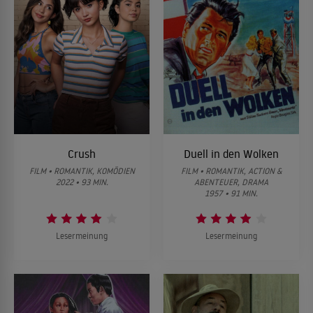
Crush
Duell in den Wolken
FILM • ROMANTIK, KOMÖDIEN
FILM • ROMANTIK, ACTION &
2022 • 93 MIN.
ABENTEUER, DRAMA
1957 • 91 MIN.
Lesermeinung
Lesermeinung