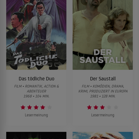
Das tödliche Duo
Der Saustall
FILM • ROMANTIK, ACTION &
FILM • KOMÖDIEN, DRAMA,
ABENTEUER
KRIMI, PRODUZIERT IN EUROPA
1968 • 104 MIN.
1981 • 128 MIN.
Lesermeinung
Lesermeinung