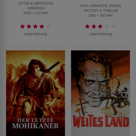
ACTION & ABENTEUER,
FILM • ROMANTIK, DRAMA,
KOMÖDIEN
MYSTERY & THRILLER
2000 • 110 MIN.
1991 • 100 MIN.
Lesermeinung
Lesermeinung