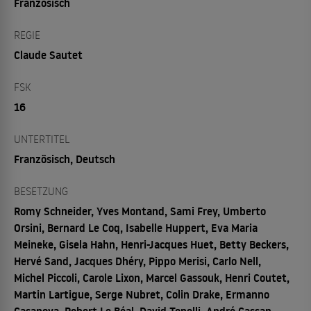
Französisch
REGIE
Claude Sautet
FSK
16
UNTERTITEL
Französisch, Deutsch
BESETZUNG
Romy Schneider, Yves Montand, Sami Frey, Umberto
Orsini, Bernard Le Coq, Isabelle Huppert, Eva Maria
Meineke, Gisela Hahn, Henri-Jacques Huet, Betty Beckers,
Hervé Sand, Jacques Dhéry, Pippo Merisi, Carlo Nell,
Michel Piccoli, Carole Lixon, Marcel Gassouk, Henri Coutet,
Martin Lartigue, Serge Nubret, Colin Drake, Ermanno
Casanova, Robert Le Béal, David Tonelli, André Cassan,