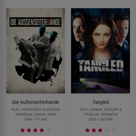
Die Außenseiterbande
Tangled
FILM • PRODUZIERT IN EUROPA,
FILM • DRAMA, MYSTERY &
KOMÖDIEN, DRAMA, KRIMI
THRILLER, ROMANTIK
1964 • 97 MIN.
2001 • 100 MIN.