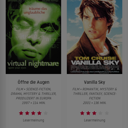
Öffne die Augen
Vanilla Sky
FILM • SCIENCE-FICTION,
FILM • ROMANTIK, MYSTERY &
DRAMA, MYSTERY & THRILLER,
THRILLER, FANTASY, SCIENCE-
PRODUZIERT IN EUROPA
FICTION
1997 • 114 MIN.
2001 • 136 MIN.
Lesermeinung
Lesermeinung