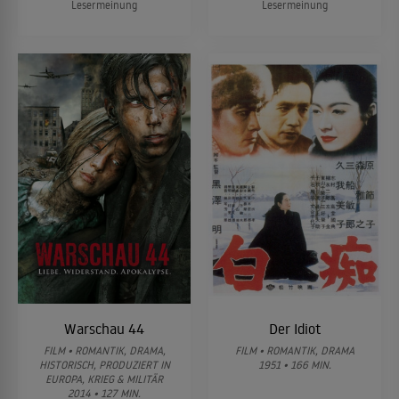
Lesermeinung
Lesermeinung
Warschau 44
Der Idiot
FILM • ROMANTIK, DRAMA,
FILM • ROMANTIK, DRAMA
HISTORISCH, PRODUZIERT IN
1951 • 166 MIN.
EUROPA, KRIEG & MILITÄR
2014 • 127 MIN.