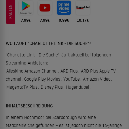
KAUFEN
7.99€
7.99€
8.99€
18.17€
WO LÄUFT "CHARLOTTE LINK - DIE SUCHE"?
"Charlotte Link - Die Suche" läuft aktuell bei folgenden
Streaming-Anbietern:
Alleskino Amazon Channel
,
ARD Plus
,
ARD Plus Apple TV
channel
,
Google Play Movies
,
YouTube
,
Amazon Video
,
MagentaTV Plus
,
Disney Plus
,
Hugendubel
.
INHALTSBESCHREIBUNG
In einem Hochmoor bei Scarborough wird eine
Mädchenleiche gefunden – es ist jedoch nicht die 14-jährige