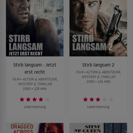
Stirb langsam - Jetzt
Stirb langsam 2
erst recht
FILM • ACTION & ABENTEUER,
MYSTERY & THRILLER
FILM • ACTION & ABENTEUER,
1990 • 124 MIN.
MYSTERY & THRILLER
1995 • 128 MIN.
Lesermeinung
Lesermeinung