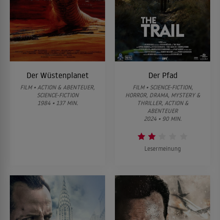
Der Wüstenplanet
Der Pfad
FILM • ACTION & ABENTEUER,
FILM • SCIENCE-FICTION,
SCIENCE-FICTION
HORROR, DRAMA, MYSTERY &
1984 • 137 MIN.
THRILLER, ACTION &
ABENTEUER
2024 • 90 MIN.
Lesermeinung