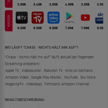
3.99€
3.49€
3.99€
4.99€
3.99€
3.99€
KAUFEN
9.99€
9.99€
9.99€
7.99€
7.99€
9.99€
WO LÄUFT "CHASE - NICHTS HÄLT IHN AUF"?
"Chase - Nichts hält ihn auf" läuft aktuell bei folgenden
Streaming-Anbietern:
Apple TV
,
Videobuster
,
Rakuten TV
,
Kino on Demand
,
Amazon Video
,
Google Play Movies
,
YouTube
,
Sky Store
,
MagentaTV
,
Videoload
,
Filmtastic Amazon Channel
.
INHALTSBESCHREIBUNG