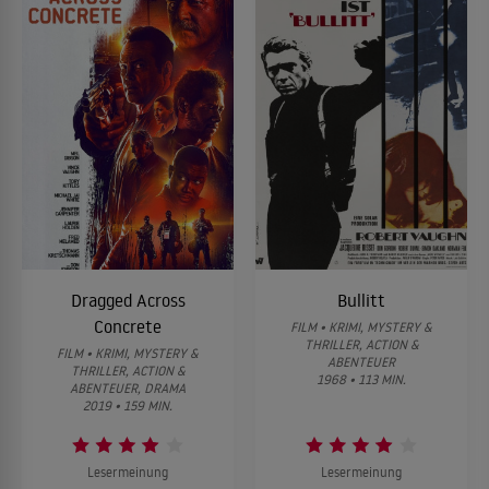
Dragged Across
Bullitt
Concrete
FILM • KRIMI, MYSTERY &
THRILLER, ACTION &
FILM • KRIMI, MYSTERY &
ABENTEUER
THRILLER, ACTION &
1968 • 113 MIN.
ABENTEUER, DRAMA
2019 • 159 MIN.
Lesermeinung
Lesermeinung