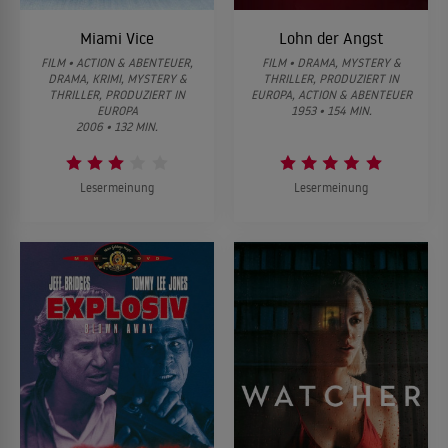
Miami Vice
Lohn der Angst
FILM • ACTION & ABENTEUER,
FILM • DRAMA, MYSTERY &
DRAMA, KRIMI, MYSTERY &
THRILLER, PRODUZIERT IN
THRILLER, PRODUZIERT IN
EUROPA, ACTION & ABENTEUER
EUROPA
1953 • 154 MIN.
2006 • 132 MIN.
Lesermeinung
Lesermeinung