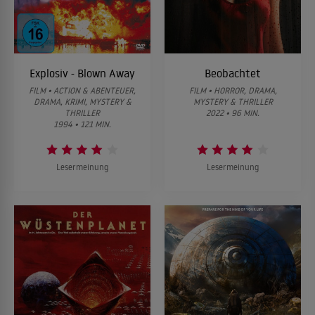
Explosiv - Blown Away
Beobachtet
FILM • ACTION & ABENTEUER,
FILM • HORROR, DRAMA,
DRAMA, KRIMI, MYSTERY &
MYSTERY & THRILLER
THRILLER
2022 • 96 MIN.
1994 • 121 MIN.
Lesermeinung
Lesermeinung