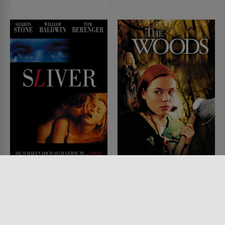
Sliver - Gier der Augen
The Woods
FILM • MYSTERY & THRILLER,
FILM • HORROR, MYSTERY &
DRAMA
THRILLER, PRODUZIERT IN
1993 • 107 MIN.
EUROPA
2006 • 91 MIN.