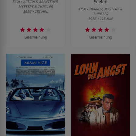
Seelen
FILM • ACTION & ABENTEUER,
MYSTERY & THRILLER
FILM • HORROR, MYSTERY &
1996 • 132 MIN.
THRILLER
1976 • 116 MIN.
Lesermeinung
Lesermeinung