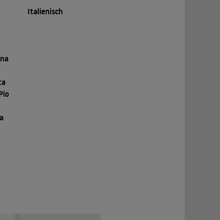
Italienisch
ina
ta
Pio
na