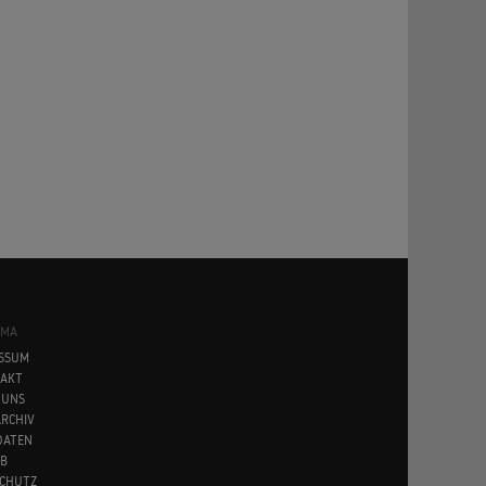
SMA
SSUM
AKT
 UNS
RCHIV
DATEN
B
CHUTZ