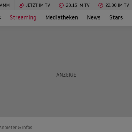
RAMM
JETZT IM TV
20:15 IM TV
22:00 IM TV
s
Streaming
Mediatheken
News
Stars
Anbieter & Infos