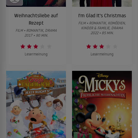
Weihnachtsliebe auf
I'm Glad It's Christmas
Rezept
FILM • ROMANTIK, KOMÖDIEN,
KINDER & FAMILIE, DRAMA
FILM • ROMANTIK, DRAMA
2022 • 85 MIN.
2017 • 90 MIN.
Lesermeinung
Lesermeinung