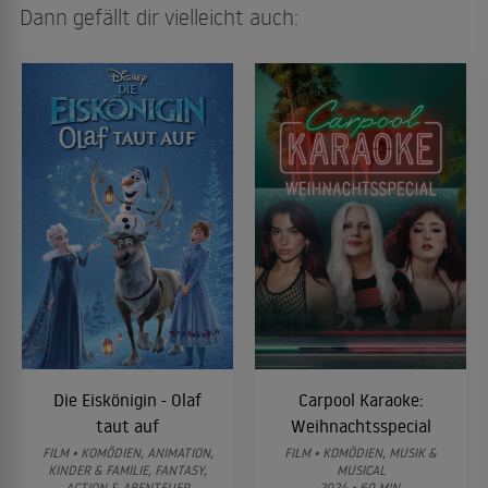
Dann gefällt dir vielleicht auch:
Die Eiskönigin - Olaf
Carpool Karaoke:
taut auf
Weihnachtsspecial
FILM • KOMÖDIEN, ANIMATION,
FILM • KOMÖDIEN, MUSIK &
KINDER & FAMILIE, FANTASY,
MUSICAL
ACTION & ABENTEUER
2024 • 60 MIN.