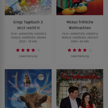
Gregs Tagebuch 3:
Mickys fröhliche
Jetzt reicht's!
Weihnachten
FILM • ANIMATION, KINDER &
FILM • ANIMATION, KINDER &
FAMILIE, KOMÖDIEN, DRAMA
FAMILIE, KOMÖDIEN, FANTASY
2025 • 78 MIN.
1999 • 66 MIN.
Lesermeinung
Lesermeinung