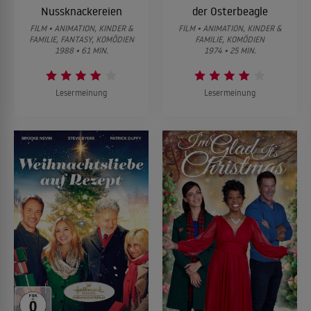
Nussknackereien
der Osterbeagle
FILM • ANIMATION, KINDER &
FILM • ANIMATION, KINDER &
FAMILIE, FANTASY, KOMÖDIEN
FAMILIE, KOMÖDIEN
1988 • 61 MIN.
1974 • 25 MIN.
Lesermeinung
Lesermeinung