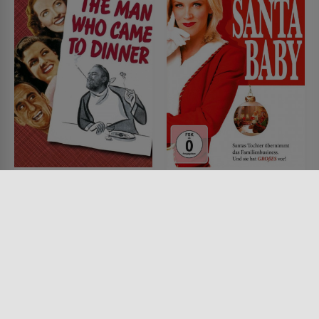
Der Mann, der zum
Santa Baby
Essen kam
FILM • ANIMATION, FANTASY,
KOMÖDIEN, PRODUZIERT IN
FILM • ROMANTIK, KOMÖDIEN
EUROPA
1941 • 112 MIN.
2006 • 90 MIN.
Lesermeinung
Lesermeinung