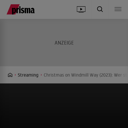
Streaming
Christmas on Windmill Way (2023): Wer st