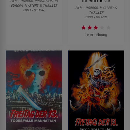
im Blutrausch
FILM • HORROR, PRODUZIERT IN
EUROPA, MYSTERY & THRILLER
FILM • HORROR, MYSTERY &
2003 • 91 MIN.
THRILLER
1988 • 88 MIN.
Lesermeinung