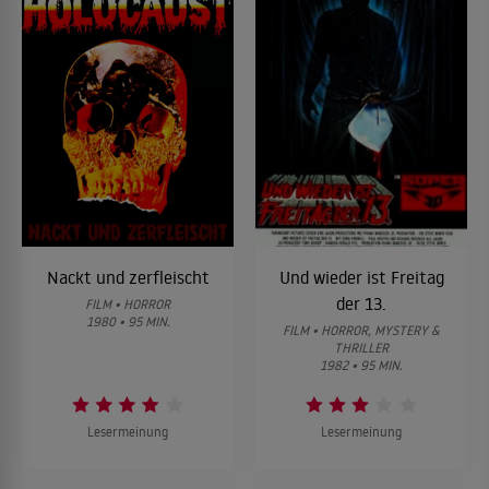
Nackt und zerfleischt
Und wieder ist Freitag
der 13.
FILM • HORROR
1980 • 95 MIN.
FILM • HORROR, MYSTERY &
THRILLER
1982 • 95 MIN.
Lesermeinung
Lesermeinung