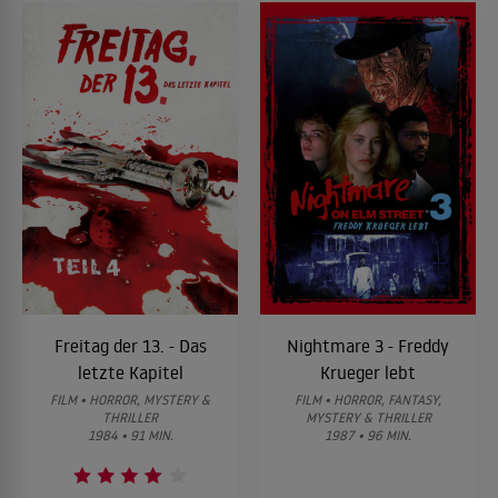
Freitag der 13. - Das
Nightmare 3 - Freddy
letzte Kapitel
Krueger lebt
FILM • HORROR, MYSTERY &
FILM • HORROR, FANTASY,
THRILLER
MYSTERY & THRILLER
1984 • 91 MIN.
1987 • 96 MIN.