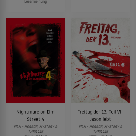
Lesermeinung
Nightmare on Elm
Freitag der 13. Teil VI -
Street 4
Jason lebt
FILM • HORROR, MYSTERY &
FILM • HORROR, MYSTERY &
THRILLER
THRILLER