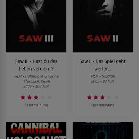
Saw III - Hast du das
Saw II - Das Spiel geht
Leben verdient?
weiter...
FILM • HORROR, MYSTERY &
FILM • HORROR
THRILLER, KRIMI
2005 • 93 MIN.
2006 • 108 MIN.
Lesermeinung
Lesermeinung