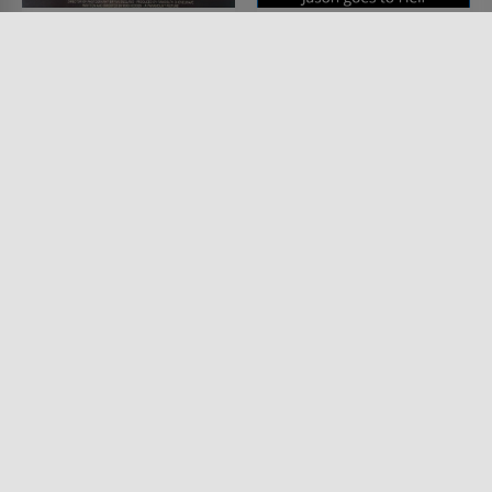
Freitag der 13. Teil VIII -
Jason Goes to Hell - Die
Todesfalle Manhattan
Endabrechnung
FILM • HORROR, MYSTERY &
FILM • FANTASY, HORROR,
THRILLER
MYSTERY & THRILLER
1989 • 100 MIN.
1993 • 88 MIN.
Lesermeinung