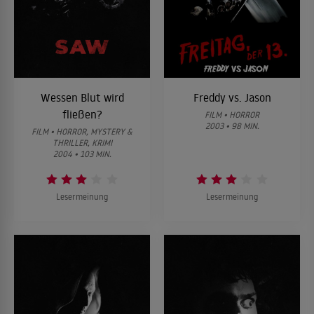
Wessen Blut wird
Freddy vs. Jason
fließen?
FILM • HORROR
2003 • 98 MIN.
FILM • HORROR, MYSTERY &
THRILLER, KRIMI
2004 • 103 MIN.
Lesermeinung
Lesermeinung