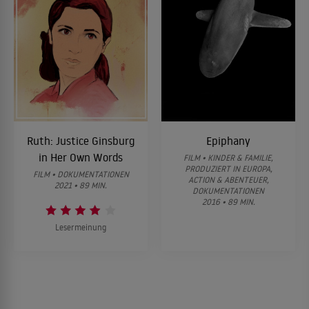
Ruth: Justice Ginsburg
Epiphany
in Her Own Words
FILM • KINDER & FAMILIE,
PRODUZIERT IN EUROPA,
FILM • DOKUMENTATIONEN
ACTION & ABENTEUER,
2021 • 89 MIN.
DOKUMENTATIONEN
2016 • 89 MIN.
Lesermeinung