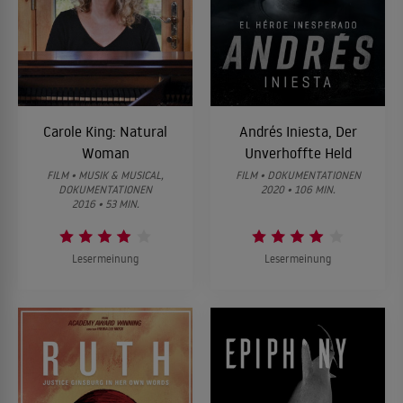
Carole King: Natural
Andrés Iniesta, Der
Woman
Unverhoffte Held
FILM • MUSIK & MUSICAL,
FILM • DOKUMENTATIONEN
DOKUMENTATIONEN
2020 • 106 MIN.
2016 • 53 MIN.
Lesermeinung
Lesermeinung