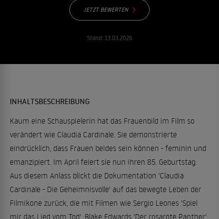
JETZT BEWERTEN
Stand:
13.03.2026
INHALTSBESCHREIBUNG
Kaum eine Schauspielerin hat das Frauenbild im Film so
verändert wie Claudia Cardinale. Sie demonstrierte
eindrücklich, dass Frauen beides sein können - feminin und
emanzipiert. Im April feiert sie nun ihren 85. Geburtstag.
Aus diesem Anlass blickt die Dokumentation 'Claudia
Cardinale - Die Geheimnisvolle' auf das bewegte Leben der
Filmikone zurück, die mit Filmen wie Sergio Leones 'Spiel
mir das Lied vom Tod', Blake Edwards 'Der rosarote Panther'