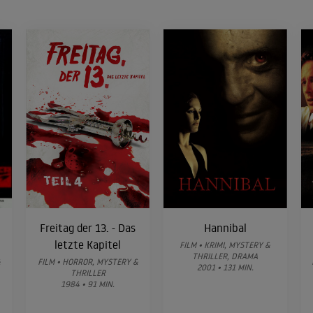
Freitag der 13. - Das
Hannibal
letzte Kapitel
FILM • KRIMI, MYSTERY &
THRILLER, DRAMA
&
FILM • HORROR, MYSTERY &
2001 • 131 MIN.
THRILLER
1984 • 91 MIN.