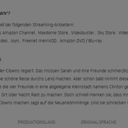
OWN"?
ell bei folgenden Streaming-Anbietern:
es Amazon Channel
,
Maxdome Store
,
Videobuster
,
Sky Store
,
Vide
ideo
,
Joyn
,
Freenet meinVOD
,
Amazon DVD / Blu-ray
.
G
ller-Clowns regiert. Das müssen Sarah und ihre Freunde schmerzlich 
e schöne Reise durchs Land machen. Aber schon bald nimmt diese
e die vier Freunde in eine abgelegene Kleinstadt namens Clinton g
Ort über Nacht Rast zu machen. Doch schnell merken sie, dass ihr 
-Clowns machen Jagd auf die Neuankömmlinge. Und sie schrecken v
PRODUKTIONSLAND
ORIGINALSPRACHE