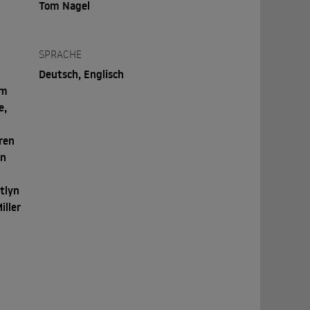
Tom Nagel
SPRACHE
Deutsch, Englisch
om
e,
ren
an
tlyn
iller