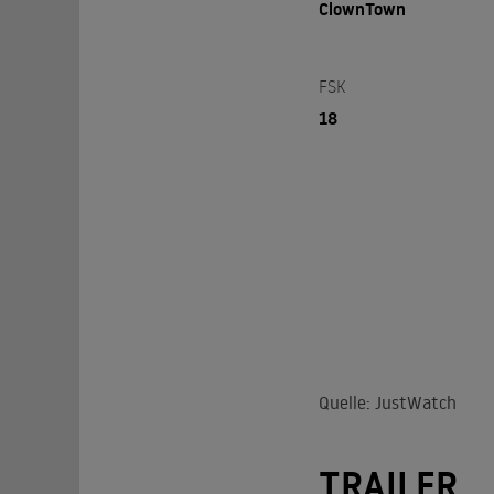
ClownTown
FSK
18
Quelle: JustWatch
TRAILER