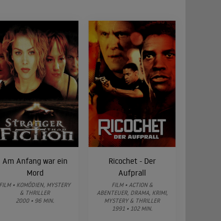
Am Anfang war ein
Ricochet - Der
Mord
Aufprall
FILM • KOMÖDIEN, MYSTERY
FILM • ACTION &
& THRILLER
ABENTEUER, DRAMA, KRIMI,
2000 • 96 MIN.
MYSTERY & THRILLER
1991 • 102 MIN.