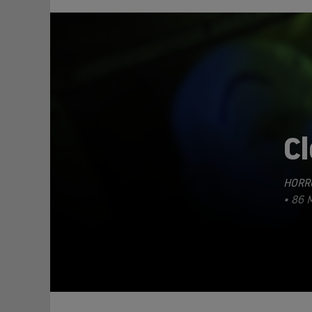
C
HORR
TEILEN
• 86 