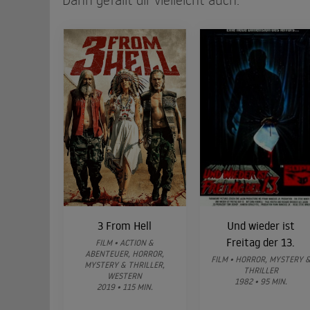
3 From Hell
Und wieder ist
Freitag der 13.
FILM • ACTION &
ABENTEUER, HORROR,
FILM • HORROR, MYSTERY 
MYSTERY & THRILLER,
THRILLER
WESTERN
1982 • 95 MIN.
2019 • 115 MIN.