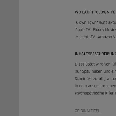
WO LÄUFT "CLOWN T
"Clown Town" läuft aktu
Apple TV
,
Bloody Movi
MagentaTV
,
Amazon V
INHALTSBESCHREIBUN
Diese Stadt wird von Ki
nur Spaß haben und ein
Scheinbar zufällig werd
in dem ausgestorbenen 
Psychopathische Killer
ORIGINALTITEL