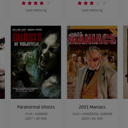
Lesermeinung
Lesermeinung
Paranormal Ghosts
2001 Maniacs
FILM • HORROR
FILM • KOMÖDIEN, HORROR
2007 • 90 MIN.
2005 • 84 MIN.