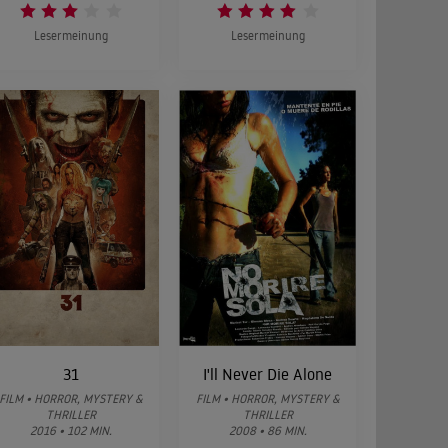
Lesermeinung
Lesermeinung
31
I'll Never Die Alone
FILM • HORROR, MYSTERY &
FILM • HORROR, MYSTERY &
THRILLER
THRILLER
2016 • 102 MIN.
2008 • 86 MIN.