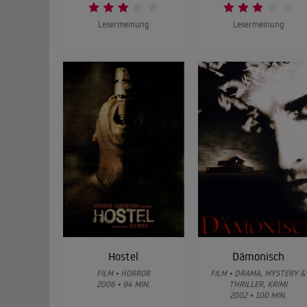
Lesermeinung
Lesermeinung
Hostel
Dämonisch
FILM • HORROR
FILM • DRAMA, MYSTERY &
2006 • 94 MIN.
THRILLER, KRIMI
2002 • 100 MIN.