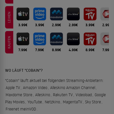
LEIHEN
3.99€
3.99€
2.99€
2.99€
3.99€
2.99€
KAUFEN
7.99€
7.99€
8.99€
4.99€
8.99€
7.99€
WO LÄUFT "COBAIN"?
"Cobain" läuft aktuell bei folgenden Streaming-Anbietern:
Apple TV
,
Amazon Video
,
Alleskino Amazon Channel
,
Maxdome Store
,
Alleskino
,
Rakuten TV
,
Videoload
,
Google
Play Movies
,
YouTube
,
Netzkino
,
MagentaTV
,
Sky Store
,
Freenet meinVOD
.