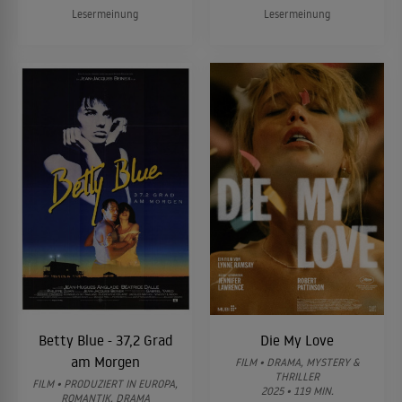
Lesermeinung
Lesermeinung
Betty Blue - 37,2 Grad
Die My Love
am Morgen
FILM • DRAMA, MYSTERY &
THRILLER
FILM • PRODUZIERT IN EUROPA,
2025 • 119 MIN.
ROMANTIK, DRAMA