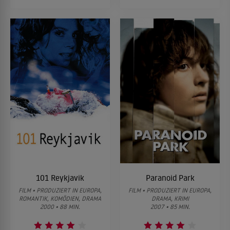
101 Reykjavik
Paranoid Park
FILM • PRODUZIERT IN EUROPA,
FILM • PRODUZIERT IN EUROPA,
ROMANTIK, KOMÖDIEN, DRAMA
DRAMA, KRIMI
2000 • 88 MIN.
2007 • 85 MIN.