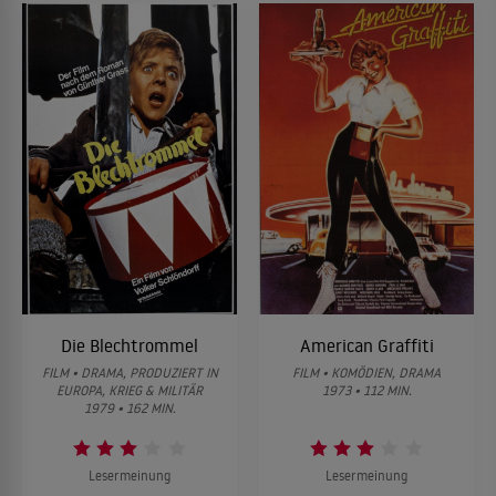
Die Blechtrommel
American Graffiti
FILM • DRAMA, PRODUZIERT IN
FILM • KOMÖDIEN, DRAMA
EUROPA, KRIEG & MILITÄR
1973 • 112 MIN.
1979 • 162 MIN.
Lesermeinung
Lesermeinung