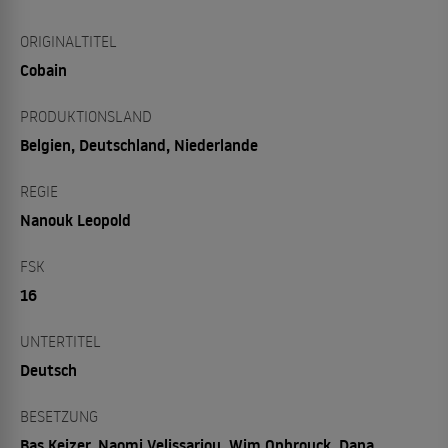
ORIGINALTITEL
Cobain
PRODUKTIONSLAND
Belgien, Deutschland, Niederlande
REGIE
Nanouk Leopold
FSK
16
UNTERTITEL
Deutsch
BESETZUNG
Bas Keizer, Naomi Velissariou, Wim Opbrouck, Dana