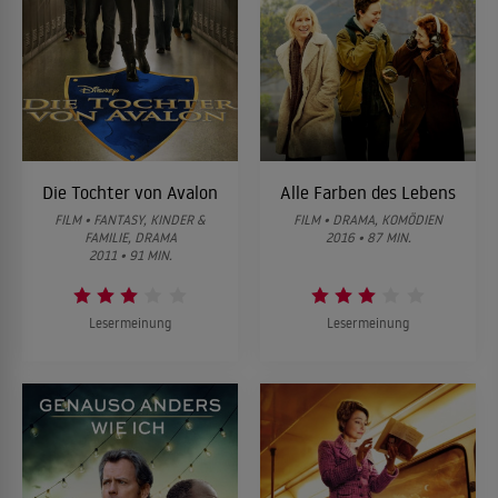
Die Tochter von Avalon
Alle Farben des Lebens
FILM • FANTASY, KINDER &
FILM • DRAMA, KOMÖDIEN
FAMILIE, DRAMA
2016 • 87 MIN.
2011 • 91 MIN.
Lesermeinung
Lesermeinung