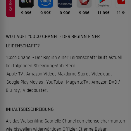
KAUFEN
9.99€
9.99€
9.99€
9.99€
11.99€
11.99€
WO LÄUFT "COCO CHANEL - DER BEGINN EINER
LEIDENSCHAFT"?
"Coco Chanel - Der Beginn einer Leidenschaft" läuft aktuell
bei folgenden Streaming-Anbietern:
Apple TV
,
Amazon Video
,
Maxdome Store
,
Videoload
,
Google Play Movies
,
YouTube
,
MagentaTV
,
Amazon DVD /
Blu-ray
,
Videobuster
.
INHALTSBESCHREIBUNG
Als das Waisenkind Gabrielle Chanel den ebenso charmanten
wie bisweilen widerwärtigen Offizier Etienne Balsan