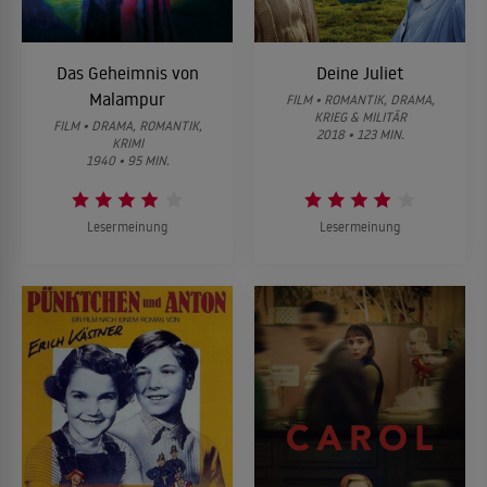
Das Geheimnis von
Deine Juliet
Malampur
FILM • ROMANTIK, DRAMA,
KRIEG & MILITÄR
FILM • DRAMA, ROMANTIK,
2018 • 123 MIN.
KRIMI
1940 • 95 MIN.
Lesermeinung
Lesermeinung