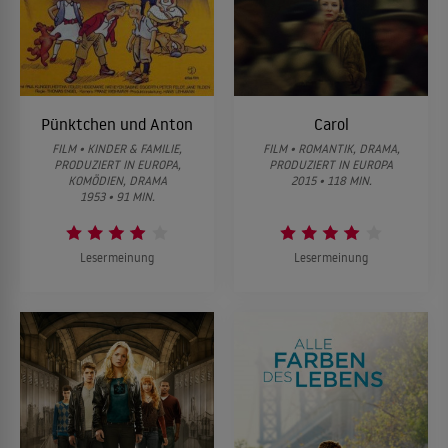
Pünktchen und Anton
Carol
FILM • KINDER & FAMILIE,
FILM • ROMANTIK, DRAMA,
PRODUZIERT IN EUROPA,
PRODUZIERT IN EUROPA
KOMÖDIEN, DRAMA
2015 • 118 MIN.
1953 • 91 MIN.
Lesermeinung
Lesermeinung