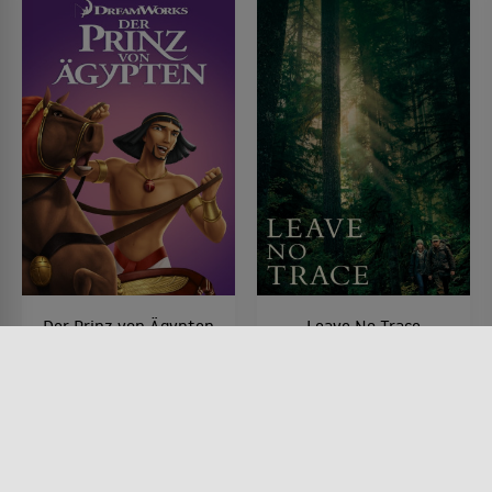
Der Prinz von Ägypten
Leave No Trace
FILM • ANIMATION, KINDER &
FILM • DRAMA
FAMILIE, FANTASY, DRAMA
2018 • 109 MIN.
1998 • 99 MIN.
Lesermeinung
Lesermeinung