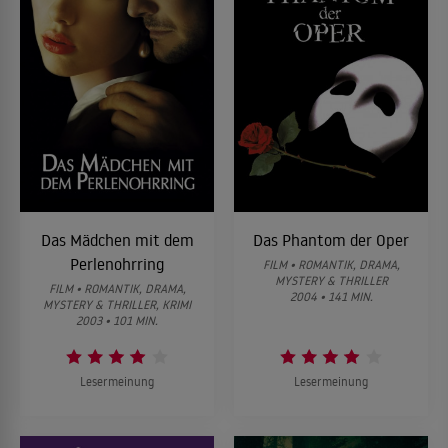
Das Mädchen mit dem
Das Phantom der Oper
Perlenohrring
FILM • ROMANTIK, DRAMA,
MYSTERY & THRILLER
FILM • ROMANTIK, DRAMA,
2004 • 141 MIN.
MYSTERY & THRILLER, KRIMI
2003 • 101 MIN.
Lesermeinung
Lesermeinung