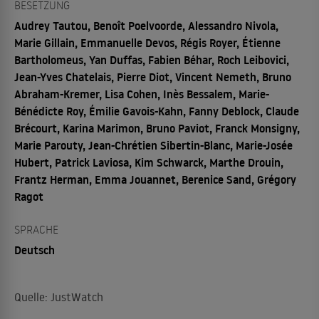
BESETZUNG
Audrey Tautou, Benoît Poelvoorde, Alessandro Nivola,
Marie Gillain, Emmanuelle Devos, Régis Royer, Étienne
Bartholomeus, Yan Duffas, Fabien Béhar, Roch Leibovici,
Jean-Yves Chatelais, Pierre Diot, Vincent Nemeth, Bruno
Abraham-Kremer, Lisa Cohen, Inès Bessalem, Marie-
Bénédicte Roy, Émilie Gavois-Kahn, Fanny Deblock, Claude
Brécourt, Karina Marimon, Bruno Paviot, Franck Monsigny,
Marie Parouty, Jean-Chrétien Sibertin-Blanc, Marie-Josée
Hubert, Patrick Laviosa, Kim Schwarck, Marthe Drouin,
Frantz Herman, Emma Jouannet, Berenice Sand, Grégory
Ragot
SPRACHE
Deutsch
Quelle: JustWatch