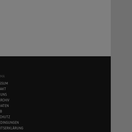
SMA
SSUM
AKT
 UNS
RCHIV
DATEN
B
CHUTZ
EDINGUNGEN
EITSERKLÄRUNG