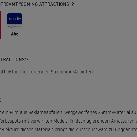
STREAMT "COMING ATTRACTIONS" ?
Abo
TTRACTIONS"?
uft aktuell bei folgenden Streaming-Anbietern:
.
G
st ein Film aus Reklameabfällen: weggeworfenes 35mm-Material aus
bespots mit verwirrten Models, linkisch agierenden Amateuren un
-Lektüre dieses Materials bringt die Ausschussware zu ungeahntem