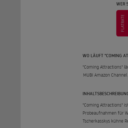
WER 
FLATRATE
WO LÄUFT "COMING A
"Coming Attractions" lä
MUBI Amazon Channel
INHALTSBESCHREIBUN
"Coming Attractions" i
Probeaufnahmen für Wer
Tscherkasskys kühne Re