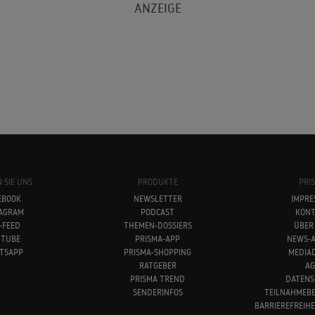
 SIE UNS
PRODUKTE
PRI
EBOOK
NEWSLETTER
IMPRE
TAGRAM
PODCAST
KONT
-FEED
THEMEN-DOSSIERS
ÜBER
UTUBE
PRISMA-APP
NEWS-A
TSAPP
PRISMA-SHOPPING
MEDIA
RATGEBER
AG
PRISMA TREND
DATENS
SENDERINFOS
TEILNAHMEB
BARRIEREFREIH