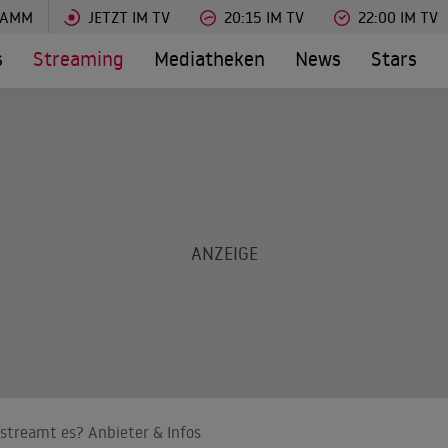
RAMM
JETZT IM TV
20:15 IM TV
22:00 IM TV
s
Streaming
Mediatheken
News
Stars
streamt es? Anbieter & Infos