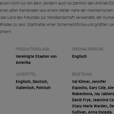
rson nicht nur ein Bein, sondern auch so ziemlich den Antrieb fürs
 eines alten Kameraden aus einem Weiler nahe der mexikanische
er das Land des Freundes zur Mondlandschaft verwandelt, der Kumpe
 Rhodes zu sein, Statthalter einer Sicherheitsfirma und größter L
üchtern.
PRODUKTIONSLAND
ORIGINALSPRACHE
Vereinigte Staaten von
Englisch
Amerika
UNTERTITEL
BESETZUNG
Englisch, Deutsch,
Val Kilmer, Jennifer
Italienisch, Polnisch
Esposito, Gary Cole, Ale
Riabenkova, Jay Jablons
David Frye, Jeannine Co
Stacy Marie Warden, D
Sullivan, Anna Osceola,