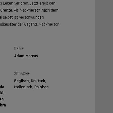
 Leben verloren. Jetzt ereilt den
n Grenze. Als MacPherson nach dem
l selbst ist verschwunden.
andbesitzer der Gegend. MacPherson
REGIE
Adam Marcus
SPRACHE
Englisch, Deutsch,
sia
Italienisch, Polnisch
ki,
ta,
ebra