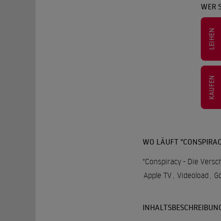
WER 
LEIHEN
KAUFEN
WO LÄUFT "CONSPIRAC
"Conspiracy - Die Versc
Apple TV
,
Videoload
,
Go
INHALTSBESCHREIBUN