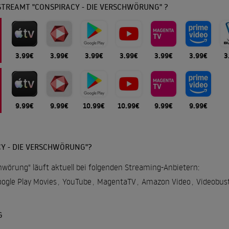
STREAMT "CONSPIRACY - DIE VERSCHWÖRUNG" ?
3.99€
3.99€
3.99€
3.99€
3.99€
3.99€
3
9.99€
9.99€
10.99€
10.99€
9.99€
9.99€
Y - DIE VERSCHWÖRUNG"?
hwörung" läuft aktuell bei folgenden Streaming-Anbietern:
ogle Play Movies
,
YouTube
,
MagentaTV
,
Amazon Video
,
Videobus
G