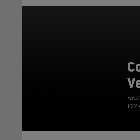
Co
V
TEILEN
MYSTE
VON A