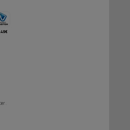
.49€
ter
.