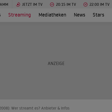
RAMM
JETZT IM TV
20:15 IM TV
22:00 IM TV
s
Streaming
Mediatheken
News
Stars
2008): Wer streamt es? Anbieter & Infos