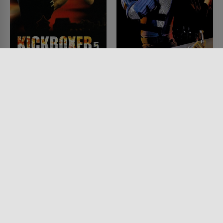
Kickboxer 5
Runaway - Spinnen des
Todes
FILM • MYSTERY & THRILLER,
DRAMA, ACTION & ABENTEUER
FILM • ACTION & ABENTEUER,
1995 • 87 MIN.
SCIENCE-FICTION, MYSTERY &
THRILLER, PRODUZIERT IN
EUROPA, DRAMA, KRIMI
1984 • 100 MIN.
Lesermeinung
Lesermeinung