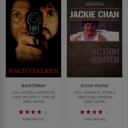
Nachtfalken
Action Hunter
FILM • ACTION & ABENTEUER,
FILM • ROMANTIK, ACTION &
KRIMI, MYSTERY & THRILLER
ABENTEUER, KOMÖDIEN
1981 • 99 MIN.
1988 • 93 MIN.
Lesermeinung
Lesermeinung