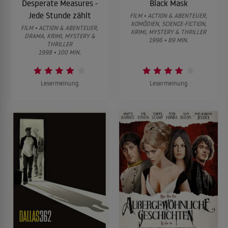
Desperate Measures -
Black Mask
Jede Stunde zählt
FILM • ACTION & ABENTEUER,
KOMÖDIEN, SCIENCE-FICTION,
FILM • ACTION & ABENTEUER,
KRIMI, MYSTERY & THRILLER
DRAMA, KRIMI, MYSTERY &
1996 • 89 MIN.
THRILLER
1998 • 100 MIN.
Lesermeinung
Lesermeinung