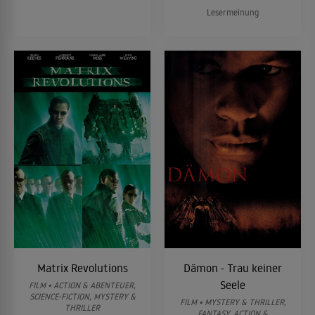
Lesermeinung
Matrix Revolutions
Dämon - Trau keiner
Seele
FILM • ACTION & ABENTEUER,
SCIENCE-FICTION, MYSTERY &
FILM • MYSTERY & THRILLER,
THRILLER
FANTASY, ACTION &