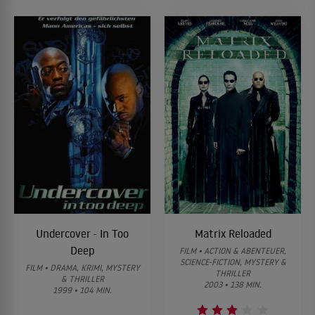
Undercover - In Too
Matrix Reloaded
Deep
FILM • ACTION & ABENTEUER,
SCIENCE-FICTION, MYSTERY &
FILM • DRAMA, KRIMI, MYSTERY
THRILLER
& THRILLER
2003 • 138 MIN.
1999 • 104 MIN.