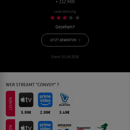
• 112 MIN
Lesermeinung
Gesehen?
JETZT BEWERTEN
Stand:
05.08.2026
WER STREAMT "CONVOY" ?
LEIHEN
3.99€
2.99€
3.49€