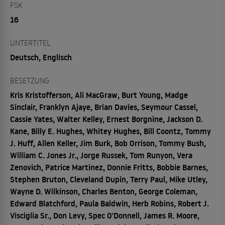
FSK
16
UNTERTITEL
Deutsch, Englisch
BESETZUNG
Kris Kristofferson, Ali MacGraw, Burt Young, Madge
Sinclair, Franklyn Ajaye, Brian Davies, Seymour Cassel,
Cassie Yates, Walter Kelley, Ernest Borgnine, Jackson D.
Kane, Billy E. Hughes, Whitey Hughes, Bill Coontz, Tommy
J. Huff, Allen Keller, Jim Burk, Bob Orrison, Tommy Bush,
William C. Jones Jr., Jorge Russek, Tom Runyon, Vera
Zenovich, Patrice Martinez, Donnie Fritts, Bobbie Barnes,
Stephen Bruton, Cleveland Dupin, Terry Paul, Mike Utley,
Wayne D. Wilkinson, Charles Benton, George Coleman,
Edward Blatchford, Paula Baldwin, Herb Robins, Robert J.
Visciglia Sr., Don Levy, Spec O'Donnell, James R. Moore,