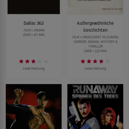
Dallas 362
Außergewöhnliche
Geschichten
FILM • DRAMA
2005 • 97 MIN.
FILM • PRODUZIERT IN EUROPA,
HORROR, DRAMA, MYSTERY &
THRILLER
1968 • 122 MIN.
Lesermeinung
Lesermeinung