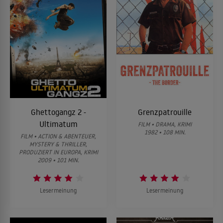
Ghettogangz 2 -
Grenzpatrouille
Ultimatum
FILM • DRAMA, KRIMI
1982 • 108 MIN.
FILM • ACTION & ABENTEUER,
MYSTERY & THRILLER,
PRODUZIERT IN EUROPA, KRIMI
2009 • 101 MIN.
Lesermeinung
Lesermeinung