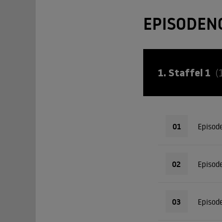
EPISODEN
1. Staffel 1
(
01
Episod
02
Episod
03
Episod