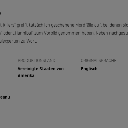
G
 Killers“ greift tatsächlich geschehene Mordfälle auf, bei denen 
m“ oder „Hannibal“ zum Vorbild genommen haben. Neben nachgeste
lexperten zu Wort.
PRODUKTIONSLAND
ORIGINALSPRACHE
Vereinigte Staaten von
Englisch
Amerika
reanu