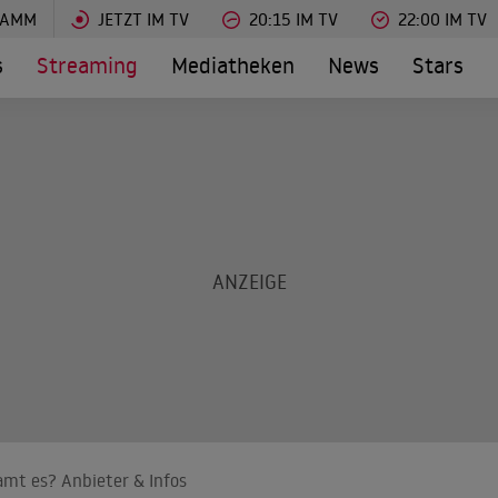
RAMM
JETZT IM TV
20:15 IM TV
22:00 IM TV
s
Streaming
Mediatheken
News
Stars
amt es? Anbieter & Infos