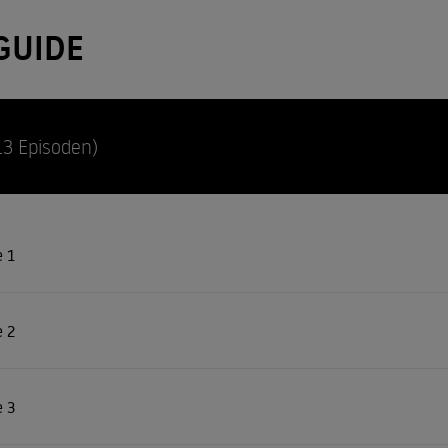
GUIDE
13 Episoden)
e 1
e 2
e 3