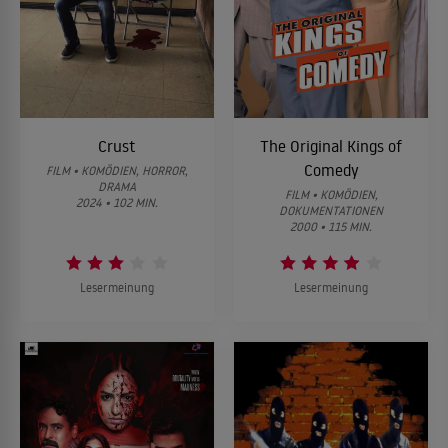
Crust
The Original Kings of
Comedy
FILM • KOMÖDIEN, HORROR,
DRAMA
FILM • KOMÖDIEN,
2024 • 102 MIN.
DOKUMENTATIONEN
2000 • 115 MIN.
Lesermeinung
Lesermeinung