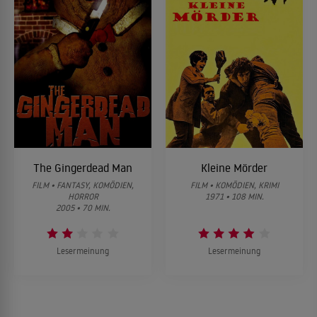
The Gingerdead Man
Kleine Mörder
FILM • FANTASY, KOMÖDIEN,
FILM • KOMÖDIEN, KRIMI
HORROR
1971 • 108 MIN.
2005 • 70 MIN.
Lesermeinung
Lesermeinung