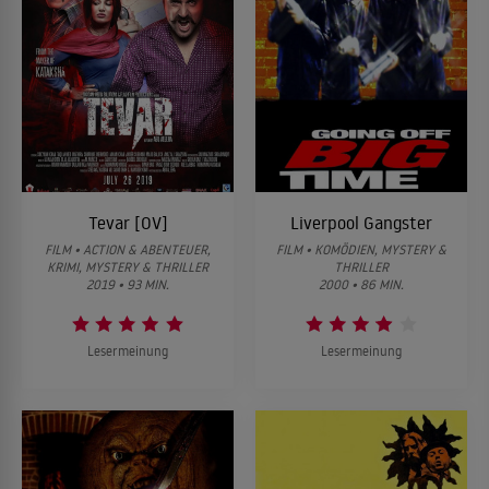
Tevar [OV]
Liverpool Gangster
FILM • ACTION & ABENTEUER,
FILM • KOMÖDIEN, MYSTERY &
KRIMI, MYSTERY & THRILLER
THRILLER
2019 • 93 MIN.
2000 • 86 MIN.
Lesermeinung
Lesermeinung