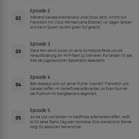
Episode 2
02
Während Kanada Griechenland unter Druck setzt, nimmt sich
Frankreich mit Victor Wembanyama Brasilien vor. Gegen Serbien
wird Kevin Durant seinem guten Ruf gerecht.
Episode 3
03
Steve Kerr denkt zurück an seine olympische Reise und die
Herausforderung, ein MVP-Team zu trainieren. Für Serbien ist das
Erbe des jugoslawischen Basketballs bedeutend.
Episode 4
04
Bam Adebayo wird von seiner Mutter inspiriert. Frankreich und
Kanada treffen im Viertelfinale aufeinander, wo Evan Fournier
das Publikum im Gastgeberland begeistert.
Episode 5
05
Als die USA und Serbien im Halbfinale aufeinandertreffen, heißt
es für beide Teams Sieg oder Heimreise. Eine dramatische Wende
sorgt für absoluten Nervenkitzel.