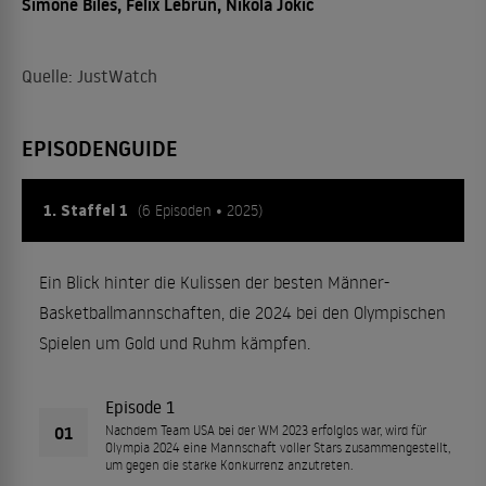
Simone Biles, Félix Lebrun, Nikola Jokic
Quelle: JustWatch
EPISODENGUIDE
1. Staffel 1
(6 Episoden • 2025)
Ein Blick hinter die Kulissen der besten Männer-
Basketballmannschaften, die 2024 bei den Olympischen
Spielen um Gold und Ruhm kämpfen.
Episode 1
01
Nachdem Team USA bei der WM 2023 erfolglos war, wird für
Olympia 2024 eine Mannschaft voller Stars zusammengestellt,
um gegen die starke Konkurrenz anzutreten.