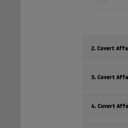
2. Covert Affa
3. Covert Aff
01
Opfer 
02
Wieder
4. Covert Aff
01
Mit de
03
Zurück