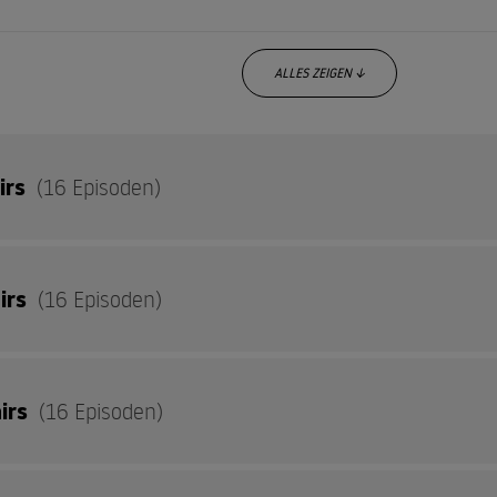
ALLES ZEIGEN ↓
irs
(16 Episoden)
airs
(16 Episoden)
oder Täter?
sehen macht Freude
airs
(16 Episoden)
n Waffen einer Frau
 zu den Anfängen