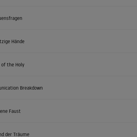
uensfragen
zige Hände
 of the Holy
ication Breakdown
gene Faust
nd der Träume