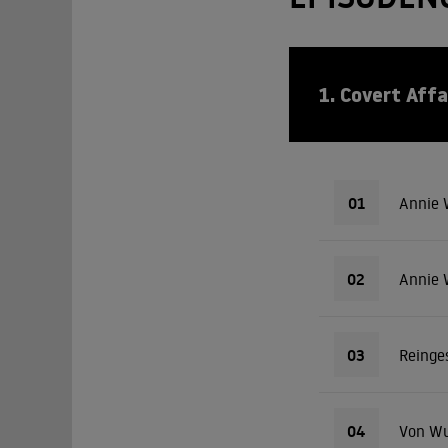
1. Covert Affa
01
Annie W
02
Annie W
03
Reinge
04
Von Wu