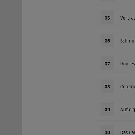
05
Vertra
06
Schmut
07
Houses
08
Commun
09
Auf ei
10
Das La