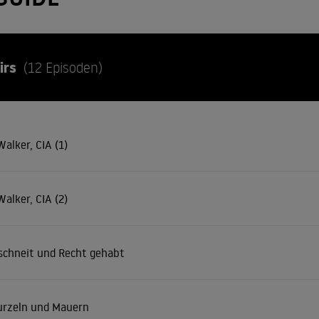
irs
(12 Episoden)
alker, CIA (1)
alker, CIA (2)
schneit und Recht gehabt
rzeln und Mauern