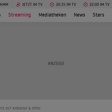
RAMM
JETZT IM TV
20:15 IM TV
22:00 IM TV
s
Streaming
Mediatheken
News
Stars
amt es? Anbieter & Infos