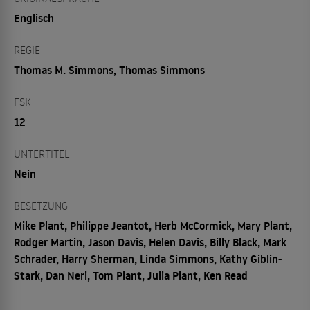
Englisch
REGIE
Thomas M. Simmons, Thomas Simmons
FSK
12
UNTERTITEL
Nein
BESETZUNG
Mike Plant, Philippe Jeantot, Herb McCormick, Mary Plant,
Rodger Martin, Jason Davis, Helen Davis, Billy Black, Mark
Schrader, Harry Sherman, Linda Simmons, Kathy Giblin-
Stark, Dan Neri, Tom Plant, Julia Plant, Ken Read