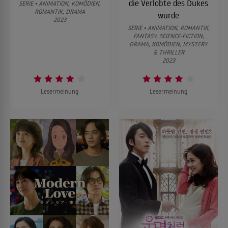
die Verlobte des Dukes
SERIE • ANIMATION, KOMÖDIEN,
ROMANTIK, DRAMA
wurde
2023
SERIE • ANIMATION, ROMANTIK,
FANTASY, SCIENCE-FICTION,
DRAMA, KOMÖDIEN, MYSTERY
& THRILLER
2023
Lesermeinung
Lesermeinung