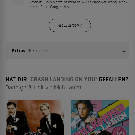
Geschäft. Doch nichts ist mehr so, wie es einst war. Jeong Hyeok
nimmt Cheol Gang ins Visier.
ALLES ZEIGEN ↓
Extras
(6 Episoden)
01
Episode 1
HAT DIR
"CRASH LANDING ON YOU"
GEFALLEN?
Dann gefällt dir vielleicht auch:
02
Episode 2
03
Episode 3