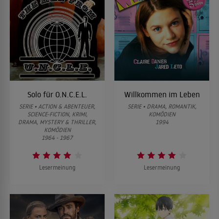
04
Episode 4
05
Episode 5
06
Episode 6
Solo für O.N.C.E.L.
Willkommen im Leben
SERIE • ACTION & ABENTEUER,
SERIE • DRAMA, ROMANTIK,
SCIENCE-FICTION, KRIMI,
KOMÖDIEN
DRAMA, MYSTERY & THRILLER,
1994
KOMÖDIEN
1964 - 1967
Lesermeinung
Lesermeinung