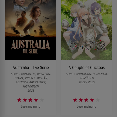
Australia – Die Serie
A Couple of Cuckoos
SERIE • ROMANTIK, WESTERN,
SERIE • ANIMATION, ROMANTIK,
DRAMA, KRIEG & MILITÄR,
KOMÖDIEN
ACTION & ABENTEUER,
2022 - 2025
HISTORISCH
2023
Lesermeinung
Lesermeinung