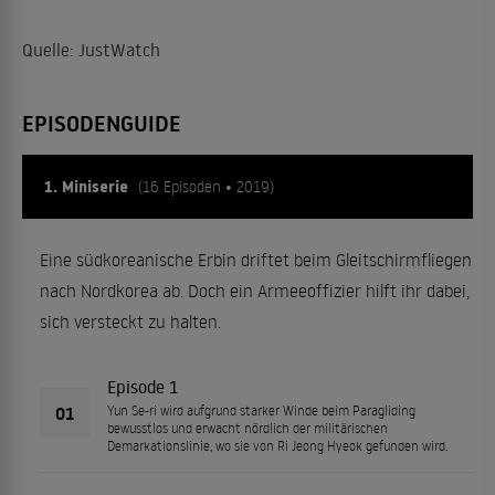
Quelle: JustWatch
EPISODENGUIDE
1. Miniserie
(16 Episoden • 2019)
Eine südkoreanische Erbin driftet beim Gleitschirmfliegen
nach Nordkorea ab. Doch ein Armeeoffizier hilft ihr dabei,
sich versteckt zu halten.
Episode 1
01
Yun Se-ri wird aufgrund starker Winde beim Paragliding
bewusstlos und erwacht nördlich der militärischen
Demarkationslinie, wo sie von Ri Jeong Hyeok gefunden wird.