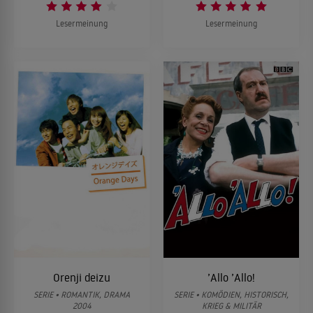
Lesermeinung
Lesermeinung
Orenji deizu
’Allo ’Allo!
SERIE • ROMANTIK, DRAMA
SERIE • KOMÖDIEN, HISTORISCH,
2004
KRIEG & MILITÄR