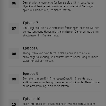
06
Dan ist alles andere als glücklich, als sie erfährt, dass Jeong
Hyeok und Se-ri gemeinsam in einem Hotel sind. Seung-jun
spielt alle Karten aus, um sich zu retten.
Episode 7
07
Ein Flieger soll Se-ri aus Nordkorea fortbringen, doch sie will den
verletzten Jeong Hyeok nicht alleinlassen. Daher bringt sie ihn
stattdessen ins Krankenhaus.
Episode 8
08
Jeong Hyeok von Se-ri fernzuhalten, erweist sich als viel
schwieriger, als Seung-jun erwartet hatte. Cheol Gang ist ihnen
weiterhin auf den Fersen.
Episode 9
09
Se-ri steht ihrem Entführer gegenüber. Um Cheol Gang zu
entkommen, muss Jeong Hyeok ein eindrucksvolles Gerücht über
seine Abstammung in die Welt setzen.
Episode 10
10
Nach ihrer Rückkehr ins Rampenlicht widmet sich Se-ri dem