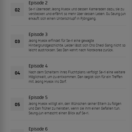
Episode 2
02
Se-ri überredet Jeong Hyeok und dessen Kameraden dazu, sie zu
verstecken und erfährt so mehr über dessen Leben. Gu Seung-jun
erkauft sich einen Unterschlupf in Pjöngjang.
Episode 3
03
Jeong Hyeok erfindet für Se-ri eine gewagte
Hintergrundgeschichte. Leider lässt sich Cho Cheol Gang nicht so
leicht austricksen. Seo Dan kehrt nach Nordkorea zurück.
Episode 4
04
Nach dem Scheitern ihres Fluchtplans verfolgt Se-ri eine weitere
Möglichkeit, um zu entkommen. Dan begibt sich für ein Treffen
mit Jeong Hyeok ins Dorf.
Episode 5
05
Jeong Hyeok willigt ein, den Wünschen seiner Eltern zu folgen
und Dan früher zu heiraten, wenn sie ihm einen Gefallen tun.
Seung-jun erhascht einen Blick auf Se-ri.
Episode 6