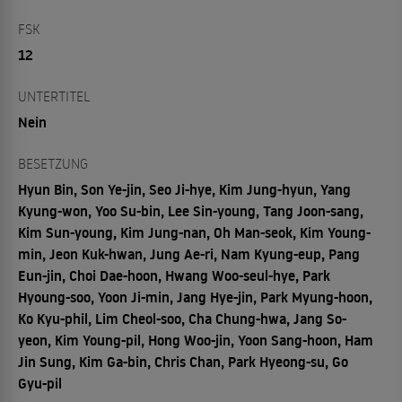
FSK
12
UNTERTITEL
Nein
BESETZUNG
Hyun Bin, Son Ye-jin, Seo Ji-hye, Kim Jung-hyun, Yang
Kyung-won, Yoo Su-bin, Lee Sin-young, Tang Joon-sang,
Kim Sun-young, Kim Jung-nan, Oh Man-seok, Kim Young-
min, Jeon Kuk-hwan, Jung Ae-ri, Nam Kyung-eup, Pang
Eun-jin, Choi Dae-hoon, Hwang Woo-seul-hye, Park
Hyoung-soo, Yoon Ji-min, Jang Hye-jin, Park Myung-hoon,
Ko Kyu-phil, Lim Cheol-soo, Cha Chung-hwa, Jang So-
yeon, Kim Young-pil, Hong Woo-jin, Yoon Sang-hoon, Ham
Jin Sung, Kim Ga-bin, Chris Chan, Park Hyeong-su, Go
Gyu-pil