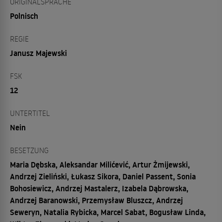
ORIGINALSPRACHE
Polnisch
REGIE
Janusz Majewski
FSK
12
UNTERTITEL
Nein
BESETZUNG
Maria Dębska, Aleksandar Milićević, Artur Żmijewski,
Andrzej Zieliński, Łukasz Sikora, Daniel Passent, Sonia
Bohosiewicz, Andrzej Mastalerz, Izabela Dąbrowska,
Andrzej Baranowski, Przemysław Bluszcz, Andrzej
Seweryn, Natalia Rybicka, Marcel Sabat, Bogusław Linda,