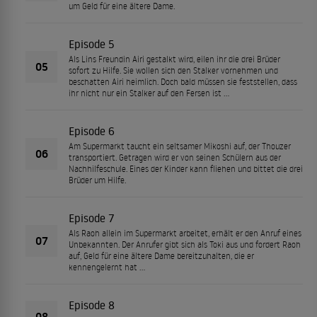
um Geld für eine ältere Dame.
Episode 5
Als Lins Freundin Airi gestalkt wird, eilen ihr die drei Brüder
05
sofort zu Hilfe. Sie wollen sich den Stalker vornehmen und
beschatten Airi heimlich. Doch bald müssen sie feststellen, dass
ihr nicht nur ein Stalker auf den Fersen ist ...
Episode 6
Am Supermarkt taucht ein seltsamer Mikoshi auf, der Thouzer
06
transportiert. Getragen wird er von seinen Schülern aus der
Nachhilfeschule. Eines der Kinder kann fliehen und bittet die drei
Brüder um Hilfe.
Episode 7
Als Raoh allein im Supermarkt arbeitet, erhält er den Anruf eines
07
Unbekannten. Der Anrufer gibt sich als Toki aus und fordert Raoh
auf, Geld für eine ältere Dame bereitzuhalten, die er
kennengelernt hat ...
Episode 8
08