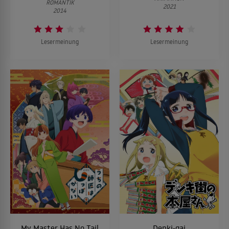
ROMANTIK
2021
2014
Lesermeinung
Lesermeinung
My Master Has No Tail
Denki-gai