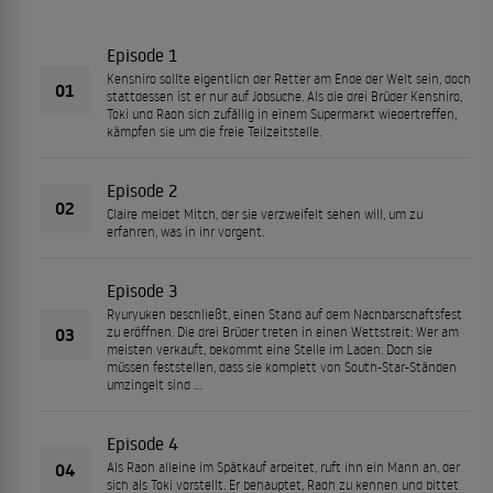
Episode 1
Kenshiro sollte eigentlich der Retter am Ende der Welt sein, doch
01
stattdessen ist er nur auf Jobsuche. Als die drei Brüder Kenshiro,
Toki und Raoh sich zufällig in einem Supermarkt wiedertreffen,
kämpfen sie um die freie Teilzeitstelle.
Episode 2
02
Claire meidet Mitch, der sie verzweifelt sehen will, um zu
erfahren, was in ihr vorgeht.
Episode 3
Ryuryuken beschließt, einen Stand auf dem Nachbarschaftsfest
03
zu eröffnen. Die drei Brüder treten in einen Wettstreit: Wer am
meisten verkauft, bekommt eine Stelle im Laden. Doch sie
müssen feststellen, dass sie komplett von South-Star-Ständen
umzingelt sind ...
Episode 4
04
Als Raoh alleine im Spätkauf arbeitet, ruft ihn ein Mann an, der
sich als Toki vorstellt. Er behauptet, Raoh zu kennen und bittet