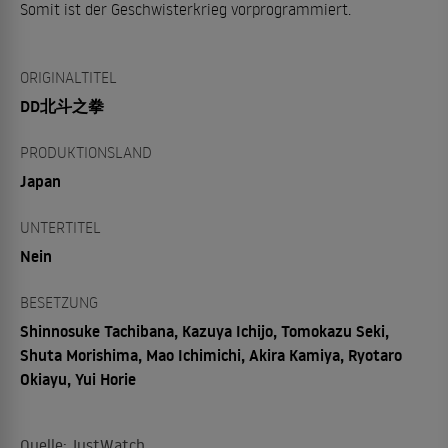
Somit ist der Geschwisterkrieg vorprogrammiert.
ORIGINALTITEL
DD北斗之拳
PRODUKTIONSLAND
Japan
UNTERTITEL
Nein
BESETZUNG
Shinnosuke Tachibana, Kazuya Ichijo, Tomokazu Seki,
Shuta Morishima, Mao Ichimichi, Akira Kamiya, Ryotaro
Okiayu, Yui Horie
Quelle: JustWatch