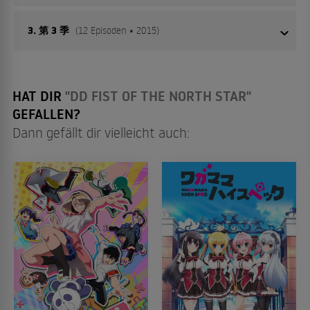
3. 第 3 季
(12 Episoden • 2015)
An der Schule der Jahrhundertwende steht ein Schul- und
Kulturfest statt! Mit einem zuckersüßen Auftritt von Idol
Asuka und einer Broadway-reifen Darbietung vom
Märchen von Momotaro.
01
Episode 1
HAT DIR
"DD FIST OF THE NORTH STAR"
GEFALLEN?
Dann gefällt dir vielleicht auch:
Ich hab eine kleine Jahrhundertwende gefunden
02
Episode 2
/ Der Bösewicht und seine Freunde
01
Kenshiro ist auf der Suche nach der Jahrhundertwende, muss
aber leider erst mal eine Schule aus den Klauen des
Exhibitionisten Kuroshin befreien.
03
Episode 3
Drei Brüder (aber keine Dangos) / Der Aufzug
des Uhrenturms
04
02
Episode 4
Ein Kenshiro kommt selten allein und daher wollen auch seine
beiden großen Brüder Raoh und Toki zur Schule gehen. Blöd nur,
wenn es an der Schule nur noch einen freien Platz gibt.
05
Episode 5