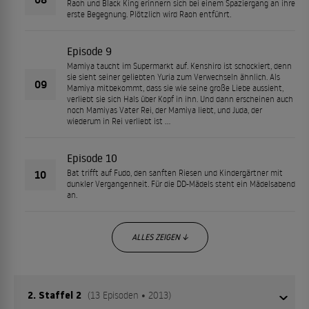
Raoh und Black King erinnern sich bei einem Spaziergang an ihre
erste Begegnung. Plötzlich wird Raoh entführt.
Episode 9
Mamiya taucht im Supermarkt auf. Kenshiro ist schockiert, denn
sie sieht seiner geliebten Yuria zum Verwechseln ähnlich. Als
09
Mamiya mitbekommt, dass sie wie seine große Liebe aussieht,
verliebt sie sich Hals über Kopf in ihn. Und dann erscheinen auch
noch Mamiyas Vater Rei, der Mamiya liebt, und Juda, der
wiederum in Rei verliebt ist …
Episode 10
10
Bat trifft auf Fudo, den sanften Riesen und Kindergärtner mit
dunkler Vergangenheit. Für die DD-Mädels steht ein Mädelsabend
an.
ALLES ZEIGEN ↓
2. Staffel 2
(13 Episoden • 2013)