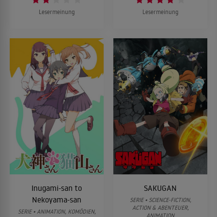
Lesermeinung
Lesermeinung
Inugami-san to
SAKUGAN
Nekoyama-san
SERIE • SCIENCE-FICTION,
ACTION & ABENTEUER,
SERIE • ANIMATION, KOMÖDIEN,
ANIMATION