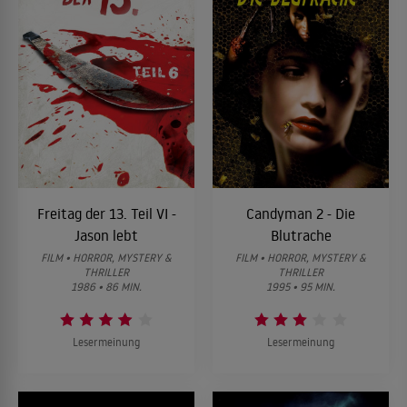
Freitag der 13. Teil VI -
Candyman 2 - Die
Jason lebt
Blutrache
FILM • HORROR, MYSTERY &
FILM • HORROR, MYSTERY &
THRILLER
THRILLER
1986 • 86 MIN.
1995 • 95 MIN.
Lesermeinung
Lesermeinung