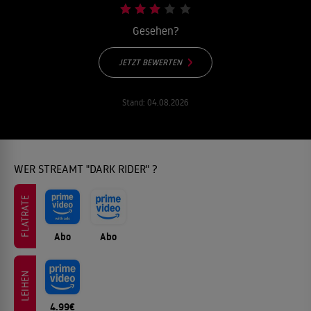
Gesehen?
JETZT BEWERTEN
Stand:
04.08.2026
WER STREAMT "DARK RIDER" ?
FLATRATE
Abo
Abo
LEIHEN
4.99€