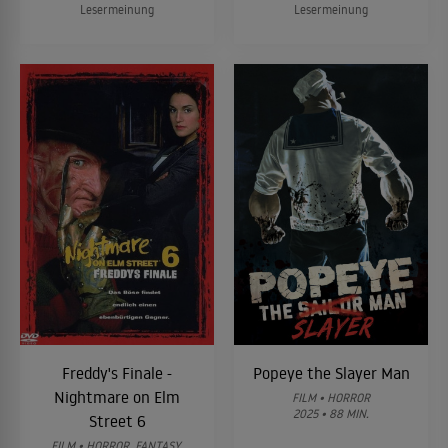
Lesermeinung
Lesermeinung
Freddy's Finale -
Popeye the Slayer Man
Nightmare on Elm
FILM • HORROR
2025 • 88 MIN.
Street 6
FILM • HORROR, FANTASY,