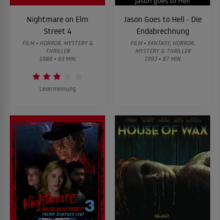
Nightmare on Elm
Jason Goes to Hell - Die
Street 4
Endabrechnung
FILM • HORROR, MYSTERY &
FILM • FANTASY, HORROR,
THRILLER
MYSTERY & THRILLER
1988 • 93 MIN.
1993 • 87 MIN.
Lesermeinung