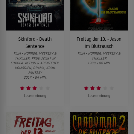
Skinford - Death
Freitag der 13. - Jason
Sentence
im Blutrausch
FILM • HORROR, MYSTERY &
FILM • HORROR, MYSTERY &
THRILLER, PRODUZIERT IN
THRILLER
EUROPA, ACTION & ABENTEUER,
1988 • 88 MIN.
KOMÖDIEN, DRAMA, KRIMI,
FANTASY
2017 • 84 MIN.
Lesermeinung
Lesermeinung