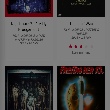
Nightmare 3 - Freddy
House of Wax
Krueger lebt
FILM • HORROR, MYSTERY &
THRILLER
FILM • HORROR, FANTASY,
2005 • 113 MIN.
MYSTERY & THRILLER
1987 • 96 MIN.
Lesermeinung