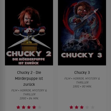
Chucky 2 - Die
Chucky 3
Mörderpuppe ist
FILM • HORROR, MYSTERY &
THRILLER
zurück
1991 • 90 MIN.
FILM • HORROR, MYSTERY &
THRILLER
1990 • 84 MIN.