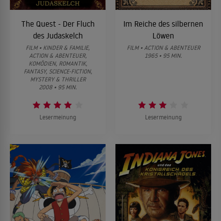
The Quest - Der Fluch
Im Reiche des silbernen
des Judaskelch
Löwen
FILM • KINDER & FAMILIE,
FILM • ACTION & ABENTEUER
ACTION & ABENTEUER,
1965 • 95 MIN.
KOMÖDIEN, ROMANTIK,
FANTASY, SCIENCE-FICTION,
MYSTERY & THRILLER
2008 • 95 MIN.
Lesermeinung
Lesermeinung