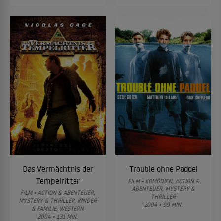
Das Vermächtnis der
Trouble ohne Paddel
Tempelritter
FILM • KOMÖDIEN, ACTION &
ABENTEUER, MYSTERY &
FILM • ACTION & ABENTEUER,
THRILLER
MYSTERY & THRILLER, KINDER
2004 • 99 MIN.
& FAMILIE, WESTERN
2004 • 131 MIN.