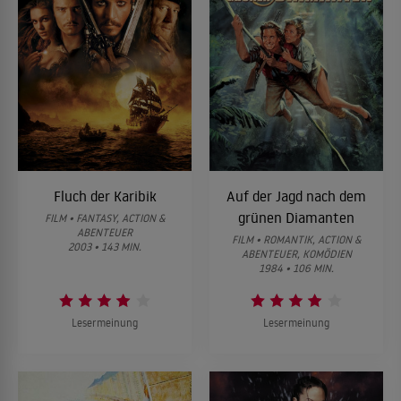
Fluch der Karibik
Auf der Jagd nach dem
grünen Diamanten
FILM • FANTASY, ACTION &
ABENTEUER
FILM • ROMANTIK, ACTION &
2003 • 143 MIN.
ABENTEUER, KOMÖDIEN
1984 • 106 MIN.
Lesermeinung
Lesermeinung