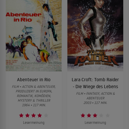
Abenteuer in Rio
Lara Croft: Tomb Raider
- Die Wiege des Lebens
FILM • ACTION & ABENTEUER,
PRODUZIERT IN EUROPA,
FILM • FANTASY, ACTION &
ROMANTIK, KOMÖDIEN,
ABENTEUER
MYSTERY & THRILLER
2003 • 117 MIN.
1964 • 117 MIN.
Lesermeinung
Lesermeinung