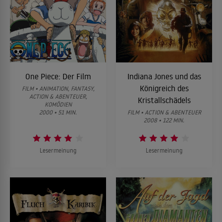
One Piece: Der Film
Indiana Jones und das
Königreich des
FILM • ANIMATION, FANTASY,
ACTION & ABENTEUER,
Kristallschädels
KOMÖDIEN
2000 • 51 MIN.
FILM • ACTION & ABENTEUER
2008 • 122 MIN.
Lesermeinung
Lesermeinung