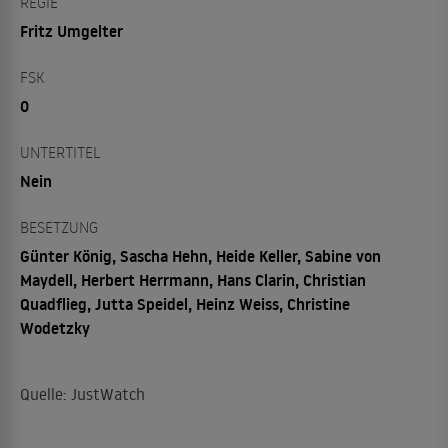
REGIE
Fritz Umgelter
FSK
0
UNTERTITEL
Nein
BESETZUNG
Günter König, Sascha Hehn, Heide Keller, Sabine von
Maydell, Herbert Herrmann, Hans Clarin, Christian
Quadflieg, Jutta Speidel, Heinz Weiss, Christine
Wodetzky
Quelle: JustWatch