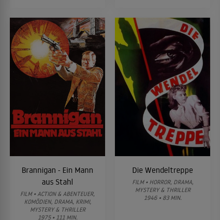
Brannigan - Ein Mann
Die Wendeltreppe
aus Stahl
FILM • HORROR, DRAMA,
MYSTERY & THRILLER
FILM • ACTION & ABENTEUER,
1946 • 83 MIN.
KOMÖDIEN, DRAMA, KRIMI,
MYSTERY & THRILLER
1975 • 111 MIN.