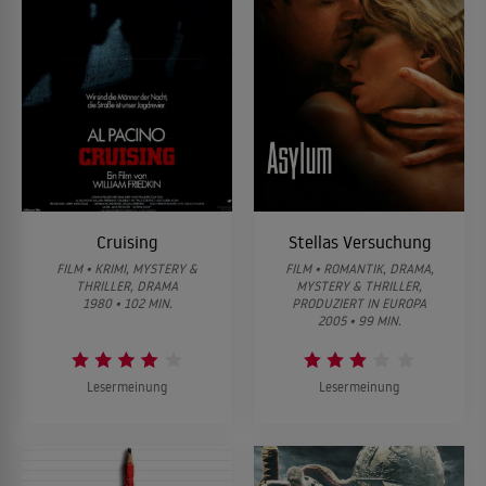
Cruising
Stellas Versuchung
FILM • KRIMI, MYSTERY &
FILM • ROMANTIK, DRAMA,
THRILLER, DRAMA
MYSTERY & THRILLER,
1980 • 102 MIN.
PRODUZIERT IN EUROPA
2005 • 99 MIN.
Lesermeinung
Lesermeinung