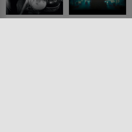
Der Wilde
Ruhe Sanft GmbH
FILM • ROMANTIK, DRAMA,
FILM • KOMÖDIEN, HORROR,
KRIMI
KRIMI
1953 • 79 MIN.
1964 • 84 MIN.
Lesermeinung
Lesermeinung