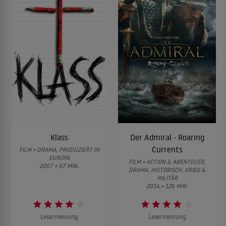
Klass
Der Admiral - Roaring
Currents
FILM • DRAMA, PRODUZIERT IN
EUROPA
FILM • ACTION & ABENTEUER,
2007 • 97 MIN.
DRAMA, HISTORISCH, KRIEG &
MILITÄR
2014 • 126 MIN.
Lesermeinung
Lesermeinung