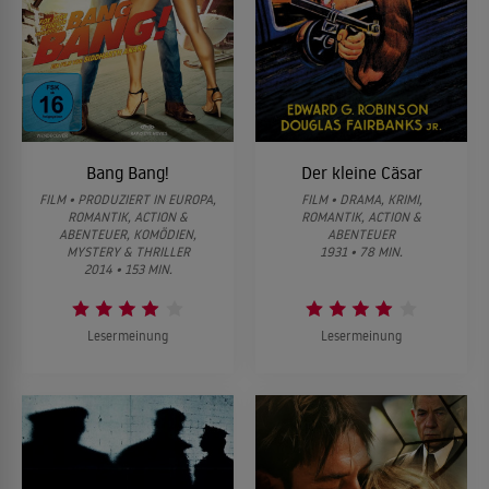
Bang Bang!
Der kleine Cäsar
FILM • PRODUZIERT IN EUROPA,
FILM • DRAMA, KRIMI,
ROMANTIK, ACTION &
ROMANTIK, ACTION &
ABENTEUER, KOMÖDIEN,
ABENTEUER
MYSTERY & THRILLER
1931 • 78 MIN.
2014 • 153 MIN.
Lesermeinung
Lesermeinung