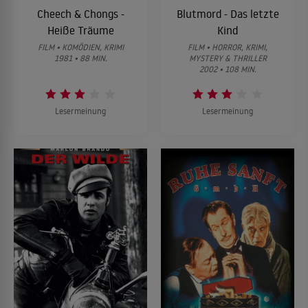
Cheech & Chongs -
Blutmord - Das letzte
Heiße Träume
Kind
FILM • KOMÖDIEN, KRIMI
FILM • HORROR, KRIMI,
1981 • 88 MIN.
MYSTERY & THRILLER
2002 • 108 MIN.
Lesermeinung
Lesermeinung