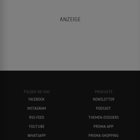
FOLGEN SIE UNS
PRODUKTE
FACEBOOK
NEWSLETTER
INSTAGRAM
PODCAST
RSS-FEED
THEMEN-DOSSIERS
YOUTUBE
PRISMA-APP
WHATSAPP
PRISMA-SHOPPING