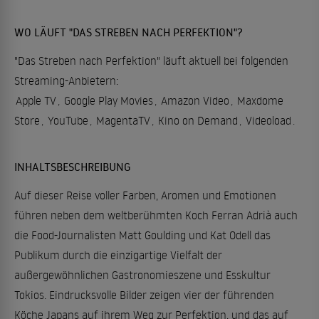
WO LÄUFT "DAS STREBEN NACH PERFEKTION"?
"Das Streben nach Perfektion" läuft aktuell bei folgenden
Streaming-Anbietern:
Apple TV
,
Google Play Movies
,
Amazon Video
,
Maxdome
Store
,
YouTube
,
MagentaTV
,
Kino on Demand
,
Videoload
.
INHALTSBESCHREIBUNG
Auf dieser Reise voller Farben, Aromen und Emotionen
führen neben dem weltberühmten Koch Ferran Adrià auch
die Food-Journalisten Matt Goulding und Kat Odell das
Publikum durch die einzigartige Vielfalt der
außergewöhnlichen Gastronomieszene und Esskultur
Tokios. Eindrucksvolle Bilder zeigen vier der führenden
Köche Japans auf ihrem Weg zur Perfektion, und das auf