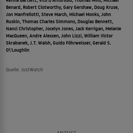
Renna Bartlett, Vito D'Ambrosio, Thomas Mills, Michael
Benard, Robert Clotworthy, Gary Gershaw, Doug Kruse,
Jon Manfrellotti, Steve March, Michael Monks, John
Ruskin, Thomas Charles Simmons, Douglas Bennett,
Nanci Christopher, Jocelyn Jones, Jack Kerrigan, Melanie
MacQueen, Andre Alexsen, John Lizzi, William Victor
Skrabanek, J.T. Walsh, Guido Föhrweisser, Gerald S.
O\'Loughlin
Quelle: JustWatch