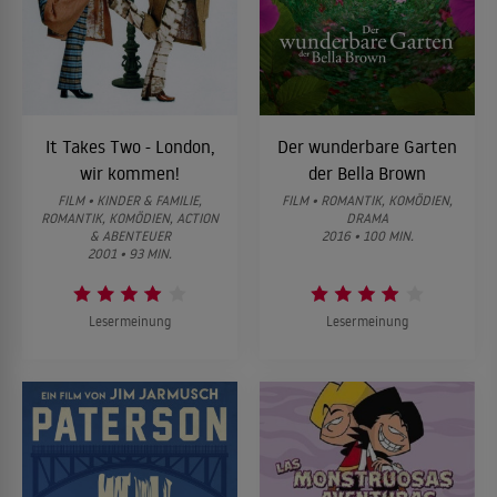
It Takes Two - London,
Der wunderbare Garten
wir kommen!
der Bella Brown
FILM • KINDER & FAMILIE,
FILM • ROMANTIK, KOMÖDIEN,
ROMANTIK, KOMÖDIEN, ACTION
DRAMA
& ABENTEUER
2016 • 100 MIN.
2001 • 93 MIN.
Lesermeinung
Lesermeinung