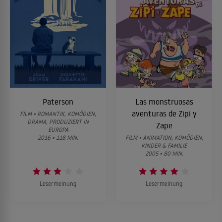
Paterson
Las monstruosas
aventuras de Zipi y
FILM • ROMANTIK, KOMÖDIEN,
DRAMA, PRODUZIERT IN
Zape
EUROPA
2016 • 118 MIN.
FILM • ANIMATION, KOMÖDIEN,
KINDER & FAMILIE
2005 • 80 MIN.
Lesermeinung
Lesermeinung