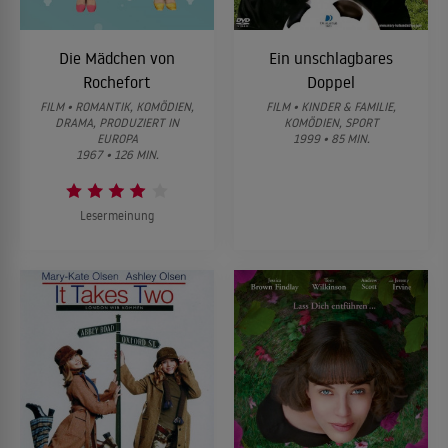
Die Mädchen von
Ein unschlagbares
Rochefort
Doppel
FILM • ROMANTIK, KOMÖDIEN,
FILM • KINDER & FAMILIE,
DRAMA, PRODUZIERT IN
KOMÖDIEN, SPORT
EUROPA
1999 • 85 MIN.
1967 • 126 MIN.
Lesermeinung