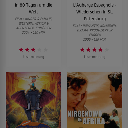
In 80 Tagen um die
L'Auberge Espagnole -
Welt
Wiedersehen in St.
Petersburg
FILM • KINDER & FAMILIE,
WESTERN, ACTION &
FILM • ROMANTIK, KOMÖDIEN,
ABENTEUER, KOMÖDIEN
DRAMA, PRODUZIERT IN
2004 • 120 MIN.
EUROPA
2005 • 129 MIN.
Lesermeinung
Lesermeinung