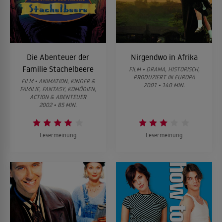
Die Abenteuer der
Nirgendwo in Afrika
Familie Stachelbeere
FILM • DRAMA, HISTORISCH,
PRODUZIERT IN EUROPA
FILM • ANIMATION, KINDER &
2001 • 140 MIN.
FAMILIE, FANTASY, KOMÖDIEN,
ACTION & ABENTEUER
2002 • 85 MIN.
Lesermeinung
Lesermeinung