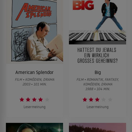
American Splendor
Big
FILM • KOMÖDIEN, DRAMA
FILM • ROMANTIK, FANTASY,
2003 • 101 MIN.
KOMÖDIEN, DRAMA
1988 • 104 MIN.
Lesermeinung
Lesermeinung