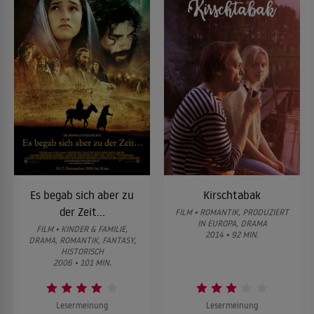
Es begab sich aber zu
Kirschtabak
der Zeit...
FILM • ROMANTIK, PRODUZIERT
IN EUROPA, DRAMA
FILM • KINDER & FAMILIE,
2014 • 92 MIN.
DRAMA, ROMANTIK, FANTASY,
HISTORISCH
2006 • 101 MIN.
Lesermeinung
Lesermeinung