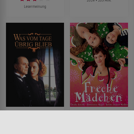
2014 • 105 MIN.
Lesermeinung
Was vom Tage übrig
Freche Mädchen
blieb
FILM • KOMÖDIEN, DRAMA,
ROMANTIK, PRODUZIERT IN
FILM • ROMANTIK, DRAMA
EUROPA