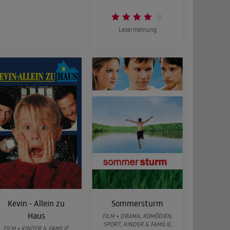
Lesermeinung
Kevin - Allein zu
Sommersturm
Haus
FILM • DRAMA, KOMÖDIEN,
SPORT, KINDER & FAMILIE,
FILM • KINDER & FAMILIE,