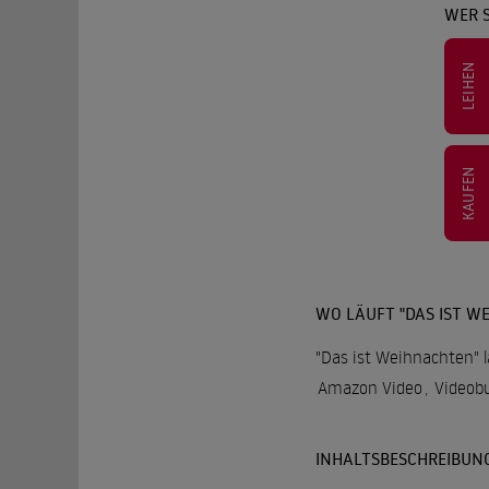
WER S
LEIHEN
KAUFEN
WO LÄUFT "DAS IST W
"Das ist Weihnachten" l
Amazon Video
,
Videob
INHALTSBESCHREIBUN