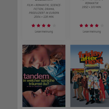
ROMANTIK
FILM • ROMANTIK, SCIENCE-
1952 • 103 MIN.
FICTION, DRAMA,
PRODUZIERT IN EUROPA
2004 • 128 MIN.
Lesermeinung
Lesermeinung