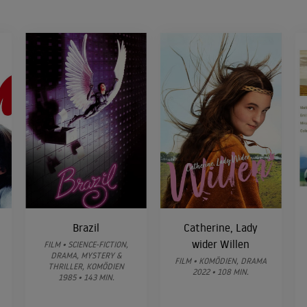
Brazil
Catherine, Lady
wider Willen
FILM • SCIENCE-FICTION,
DRAMA, MYSTERY &
FILM • KOMÖDIEN, DRAMA
THRILLER, KOMÖDIEN
2022 • 108 MIN.
1985 • 143 MIN.