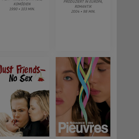
PRODUZIERT IN EUROPA,
KOMÖDIEN
ROMANTIK
1990 • 103 MIN.
2004 • 98 MIN.