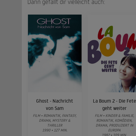
Dann gefällt dir vielleicht auch:
Ghost - Nachricht
La Boum 2 - Die Fete
von Sam
geht weiter
FILM • ROMANTIK, FANTASY,
FILM • KINDER & FAMILIE,
DRAMA, MYSTERY &
ROMANTIK, KOMÖDIEN,
THRILLER
DRAMA, PRODUZIERT IN
1990 • 127 MIN.
EUROPA
1982 • 109 MIN.