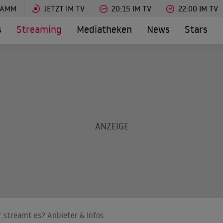
RAMM
JETZT IM TV
20:15 IM TV
22:00 IM TV
s
Streaming
Mediatheken
News
Stars
 streamt es? Anbieter & Infos