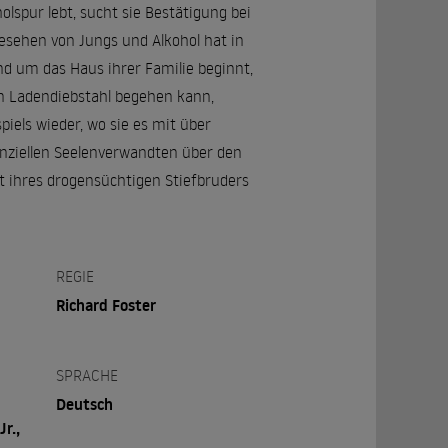
olspur lebt, sucht sie Bestätigung bei
gesehen von Jungs und Alkohol hat in
nd um das Haus ihrer Familie beginnt,
en Ladendiebstahl begehen kann,
iels wieder, wo sie es mit über
enziellen Seelenverwandten über den
ft ihres drogensüchtigen Stiefbruders
REGIE
Richard Foster
SPRACHE
Deutsch
r.,