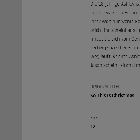
Die 18-jährige Ashley is
ihrer gewieften Freundi
ihrer Welt nur wenig Be
bricht ihr scheinbar s
findet sie sich vom Ger
sechzig sozial benacht
Weg läuft, könnte Ashle
Jason scheint einmal me
ORIGINALTITEL
So This Is Christmas
FSK
12