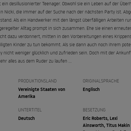
t ein desillusionierter Teenager. Obwohl sie ein Leben auf der Überh
n Nicki, die immer auf der Suche nach der nächsten Party ist. Ab
stand. Als ein Handwerker mit den längst überfälligen Arbeiten ru
o geregelter Alltag prompt in sich zusammen. Ehe sie einen erneut
icht dazu verdonnert, mitten in den Vorbereitungen eines Krippensp
eiligten Kinder zu tun bekommt. Als sie dann auch noch ihrem pot
y nicht weniger glücklich und zufrieden sein. Doch mit der Ankun
hr alles aus dem Ruder zu laufen ...
PRODUKTIONSLAND
ORIGINALSPRACHE
Vereinigte Staaten von
Englisch
Amerika
UNTERTITEL
BESETZUNG
Deutsch
Eric Roberts, Lexi
Ainsworth, Titus Makin J