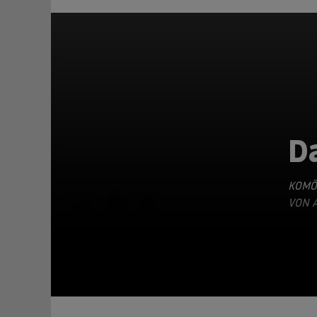
D
KOMÖ
TEILEN
VON A