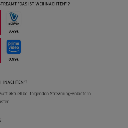
TREAMT "DAS IST WEIHNACHTEN" ?
3.49€
0.99€
EIHNACHTEN"?
äuft aktuell bei folgenden Streaming-Anbietern:
uster
.
G