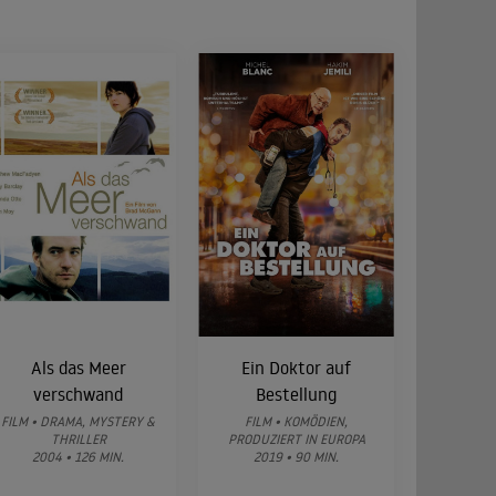
Als das Meer
Ein Doktor auf
verschwand
Bestellung
FILM • DRAMA, MYSTERY &
FILM • KOMÖDIEN,
THRILLER
PRODUZIERT IN EUROPA
2004 • 126 MIN.
2019 • 90 MIN.