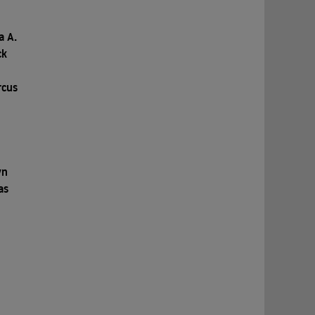
a A.
ck
n
rcus
yn
as