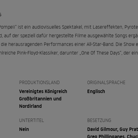
G
Pompeii“ ist ein audiovisuelles Spektakel, mit Lasereffekten, Pyrot
 auf der speziell dafür hergestellte Filme ausgewählte Songs ergä
 die herausragenden Performances einer All-Star-Band. Die Show 
hlreiche Pink-Floyd-Klassiker, darunter „One Of These Days“, der ei
PRODUKTIONSLAND
ORIGINALSPRACHE
Vereinigtes Königreich
Englisch
Großbritannien und
Nordirland
UNTERTITEL
BESETZUNG
Nein
David Gilmour, Guy Prat
Greg Phillinganes, Chuc