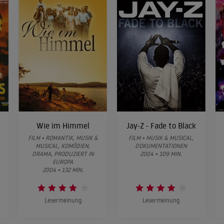
Wie im Himmel
Jay-Z - Fade to Black
FILM • ROMANTIK, MUSIK &
FILM • MUSIK & MUSICAL,
MUSICAL, KOMÖDIEN,
DOKUMENTATIONEN
DRAMA, PRODUZIERT IN
2004 • 109 MIN.
EUROPA
2004 • 132 MIN.
Lesermeinung
Lesermeinung