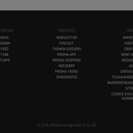
 SIE UNS
PRODUKTE
PRI
EBOOK
NEWSLETTER
IMPRE
TAGRAM
PODCAST
KONT
-FEED
THEMEN-DOSSIERS
ÜBER
UTUBE
PRISMA-APP
NEWS-A
TSAPP
PRISMA-SHOPPING
MEDIA
RATGEBER
AG
PRISMA TREND
DATENS
SENDERINFOS
TEILNAHMEB
BARRIEREFREIH
SITE
COOKIE-EIN
VERWA
© 2026 PRISMA-Verlag GmbH & Co. KG