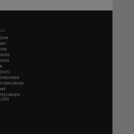
SMA
SSUM
AKT
 UNS
RCHIV
DATEN
B
CHUTZ
EDINGUNGEN
EITSERKLÄRUNG
MAP
STELLUNGEN
LTEN