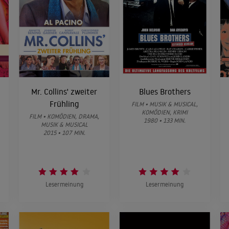
Mr. Collins' zweiter
Blues Brothers
Frühling
FILM • MUSIK & MUSICAL,
KOMÖDIEN, KRIMI
FILM • KOMÖDIEN, DRAMA,
1980 • 133 MIN.
MUSIK & MUSICAL
2015 • 107 MIN.
Lesermeinung
Lesermeinung