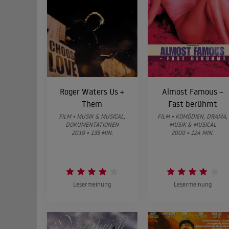
Roger Waters Us +
Almost Famous –
Them
Fast berühmt
FILM • MUSIK & MUSICAL,
FILM • KOMÖDIEN, DRAMA,
DOKUMENTATIONEN
MUSIK & MUSICAL
2019 • 135 MIN.
2000 • 124 MIN.
Lesermeinung
Lesermeinung