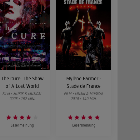
The Cure: The Show
Mylène Farmer :
of A Lost World
Stade de France
FILM • MUSIK & MUSICAL
FILM • MUSIK & MUSICAL
2025 • 167 MIN.
2010 • 140 MIN.
Lesermeinung
Lesermeinung