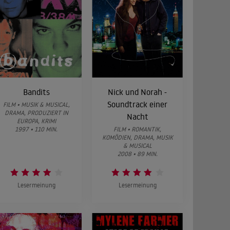
Bandits
Nick und Norah -
Soundtrack einer
FILM • MUSIK & MUSICAL,
DRAMA, PRODUZIERT IN
Nacht
EUROPA, KRIMI
1997 • 110 MIN.
FILM • ROMANTIK,
KOMÖDIEN, DRAMA, MUSIK
& MUSICAL
2008 • 89 MIN.
Lesermeinung
Lesermeinung