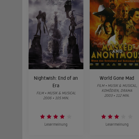
Nightwish: End of an
World Gone Mad
Era
FILM • MUSIK & MUSICAL,
KOMÖDIEN, DRAMA
FILM • MUSIK & MUSICAL
2003 • 112 MIN.
2006 • 105 MIN.
Lesermeinung
Lesermeinung