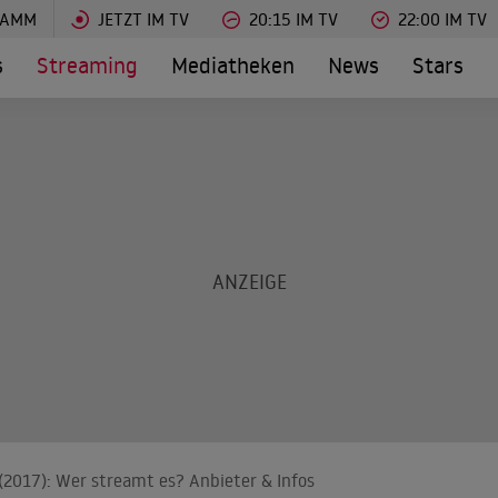
RAMM
JETZT IM TV
20:15 IM TV
22:00 IM TV
s
Streaming
Mediatheken
News
Stars
 (2017): Wer streamt es? Anbieter & Infos