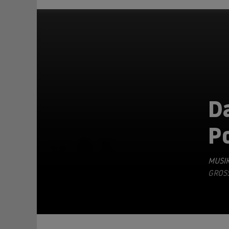
Da
P
TEILEN
MUSIK
GROSS