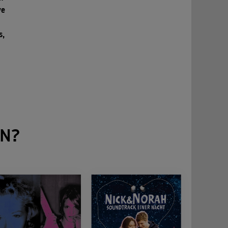
ve
s,
N?