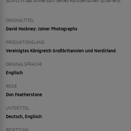
Schritt in das Universum seines künstlerischen Schaffens.
ORIGINALTITEL
David Hockney: Joiner Photographs
PRODUKTIONSLAND
Vereinigtes Königreich Großbritannien und Nordirland
ORIGINALSPRACHE
Englisch
REGIE
Don Featherstone
UNTERTITEL
Deutsch, Englisch
BESETZUNG