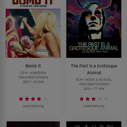
Bomb It
The Past Is a Grotesque
Animal
FILM • KOMÖDIEN,
DOKUMENTATIONEN
FILM • MUSIK & MUSICAL,
2007 • 93 MIN.
DOKUMENTATIONEN
2014 • 77 MIN.
Lesermeinung
Lesermeinung