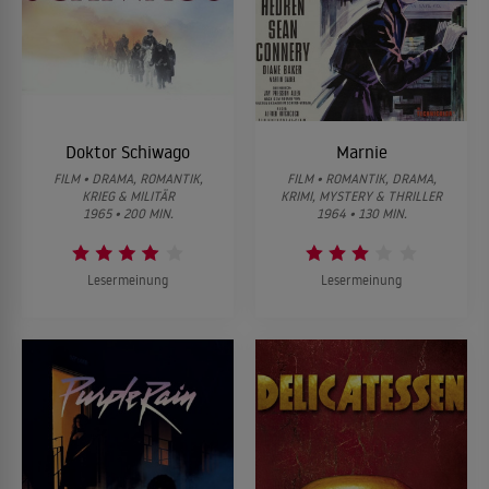
Doktor Schiwago
Marnie
FILM • DRAMA, ROMANTIK,
FILM • ROMANTIK, DRAMA,
KRIEG & MILITÄR
KRIMI, MYSTERY & THRILLER
1965 • 200 MIN.
1964 • 130 MIN.
Lesermeinung
Lesermeinung