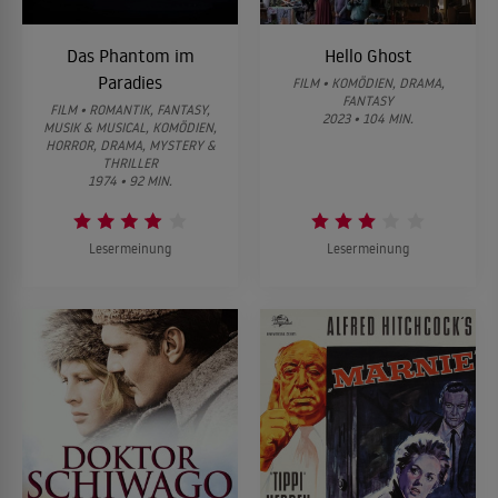
Das Phantom im
Hello Ghost
Paradies
FILM • KOMÖDIEN, DRAMA,
FANTASY
FILM • ROMANTIK, FANTASY,
2023 • 104 MIN.
MUSIK & MUSICAL, KOMÖDIEN,
HORROR, DRAMA, MYSTERY &
THRILLER
1974 • 92 MIN.
Lesermeinung
Lesermeinung