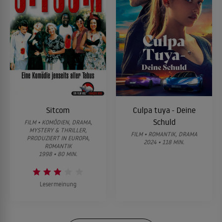
Sitcom
Culpa tuya - Deine
Schuld
FILM • KOMÖDIEN, DRAMA,
MYSTERY & THRILLER,
FILM • ROMANTIK, DRAMA
PRODUZIERT IN EUROPA,
2024 • 118 MIN.
ROMANTIK
1998 • 80 MIN.
Lesermeinung