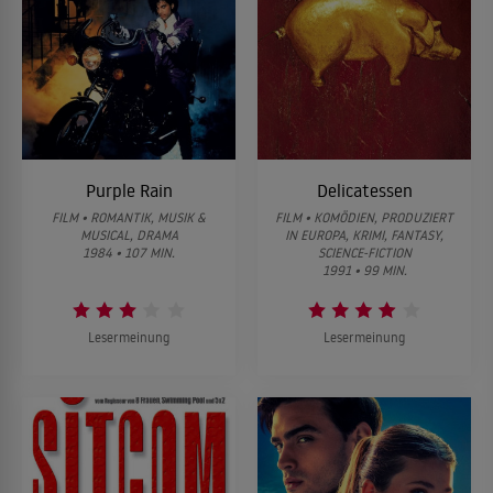
Purple Rain
Delicatessen
FILM • ROMANTIK, MUSIK &
FILM • KOMÖDIEN, PRODUZIERT
MUSICAL, DRAMA
IN EUROPA, KRIMI, FANTASY,
1984 • 107 MIN.
SCIENCE-FICTION
1991 • 99 MIN.
Lesermeinung
Lesermeinung