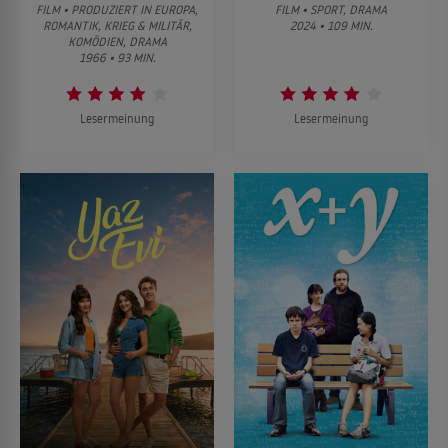
FILM • PRODUZIERT IN EUROPA,
FILM • SPORT, DRAMA
ROMANTIK, KRIEG & MILITÄR,
2024 • 109 MIN.
KOMÖDIEN, DRAMA
1966 • 93 MIN.
Lesermeinung
Lesermeinung