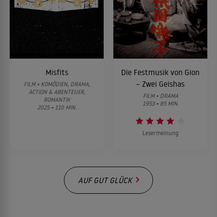
Misfits
Die Festmusik von Gion
– Zwei Geishas
FILM • KOMÖDIEN, DRAMA,
ACTION & ABENTEUER,
FILM • DRAMA
ROMANTIK
1953 • 85 MIN.
2025 • 110 MIN.
Lesermeinung
AUF GUT GLÜCK