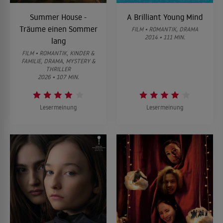
Summer House -
A Brilliant Young Mind
Träume einen Sommer
FILM • ROMANTIK, DRAMA
2014 • 111 MIN.
lang
FILM • ROMANTIK, KINDER &
FAMILIE, DRAMA, MYSTERY &
THRILLER
2026 • 107 MIN.
Lesermeinung
Lesermeinung