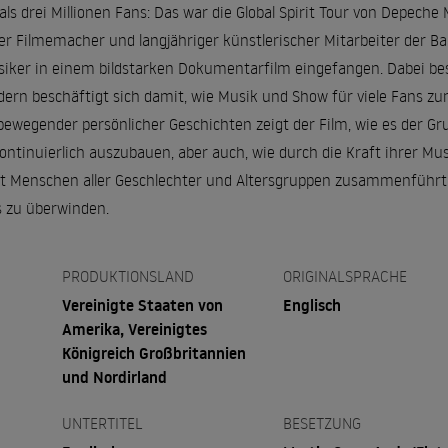
als drei Millionen Fans: Das war die Global Spirit Tour von Depeche
r Filmemacher und langjähriger künstlerischer Mitarbeiter der Ba
ker in einem bildstarken Dokumentarfilm eingefangen. Dabei besc
dern beschäftigt sich damit, wie Musik und Show für viele Fans zu
wegender persönlicher Geschichten zeigt der Film, wie es der Gru
 kontinuierlich auszubauen, aber auch, wie durch die Kraft ihrer 
elt Menschen aller Geschlechter und Altersgruppen zusammenführt –
s zu überwinden.
PRODUKTIONSLAND
ORIGINALSPRACHE
Vereinigte Staaten von
Englisch
Amerika, Vereinigtes
Königreich Großbritannien
und Nordirland
UNTERTITEL
BESETZUNG