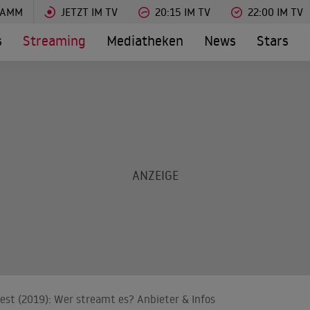
RAMM
JETZT IM TV
20:15 IM TV
22:00 IM TV
s
Streaming
Mediatheken
News
Stars
rest (2019): Wer streamt es? Anbieter & Infos