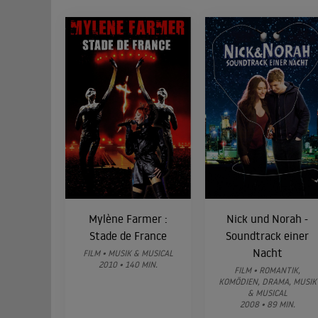
Mylène Farmer :
Nick und Norah -
Stade de France
Soundtrack einer
Nacht
FILM • MUSIK & MUSICAL
2010 • 140 MIN.
FILM • ROMANTIK,
KOMÖDIEN, DRAMA, MUSIK
& MUSICAL
2008 • 89 MIN.