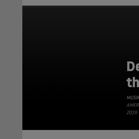
De
th
TEILEN
MUSIK
AMERI
019 •