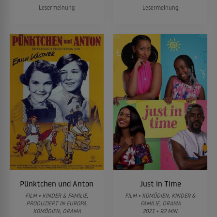
Lesermeinung
Lesermeinung
Pünktchen und Anton
Just in Time
FILM • KINDER & FAMILIE,
FILM • KOMÖDIEN, KINDER &
PRODUZIERT IN EUROPA,
FAMILIE, DRAMA
KOMÖDIEN, DRAMA
2021 • 92 MIN.