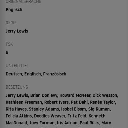
ORIGINALSPRACHE
Englisch
REGIE
Jerry Lewis
FSK
6
UNTERTITEL
Deutsch, Englisch, Französisch
BESETZUNG
Jerry Lewis, Brian Donlevy, Howard McNear, Dick Wesson,
Kathleen Freeman, Robert Ivers, Pat Dahl, Renée Taylor,
Rita Hayes, Stanley Adams, Isobel Elsom, Sig Ruman,
Felicia Atkins, Doodles Weaver, Fritz Feld, Kenneth
MacDonald, Joey Forman, Iris Adrian, Paul Ritts, Mary