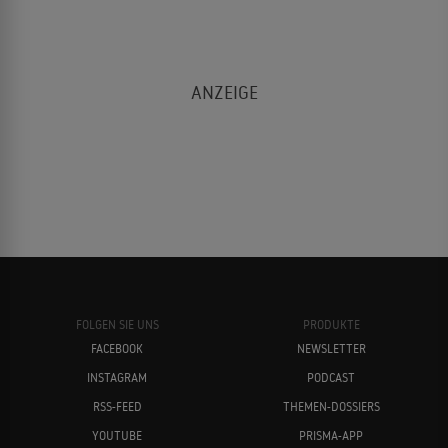
FOLGEN SIE UNS
PRODUKTE
FACEBOOK
NEWSLETTER
INSTAGRAM
PODCAST
RSS-FEED
THEMEN-DOSSIERS
YOUTUBE
PRISMA-APP