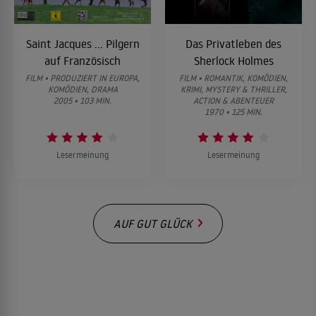
Saint Jacques ... Pilgern
Das Privatleben des
auf Französisch
Sherlock Holmes
FILM • PRODUZIERT IN EUROPA,
FILM • ROMANTIK, KOMÖDIEN,
KOMÖDIEN, DRAMA
KRIMI, MYSTERY & THRILLER,
2005 • 103 MIN.
ACTION & ABENTEUER
1970 • 125 MIN.
Lesermeinung
Lesermeinung
AUF GUT GLÜCK