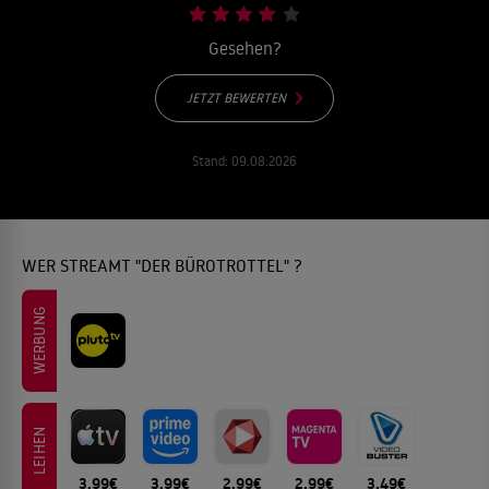
Gesehen?
JETZT BEWERTEN
Stand:
09.08.2026
WER STREAMT "DER BÜROTROTTEL" ?
WERBUNG
LEIHEN
3.99€
3.99€
2.99€
2.99€
3.49€