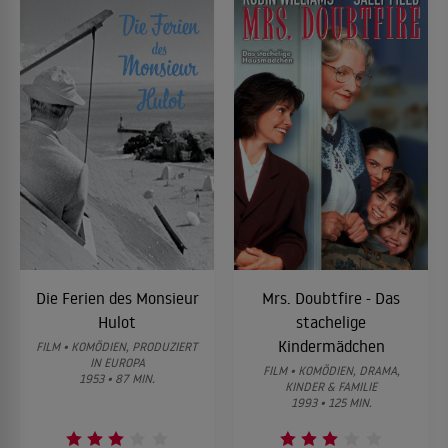
Die Ferien des Monsieur
Mrs. Doubtfire - Das
Hulot
stachelige
Kindermädchen
FILM • KOMÖDIEN, PRODUZIERT
IN EUROPA
FILM • KOMÖDIEN, DRAMA,
1953 • 87 MIN.
KINDER & FAMILIE
1993 • 125 MIN.