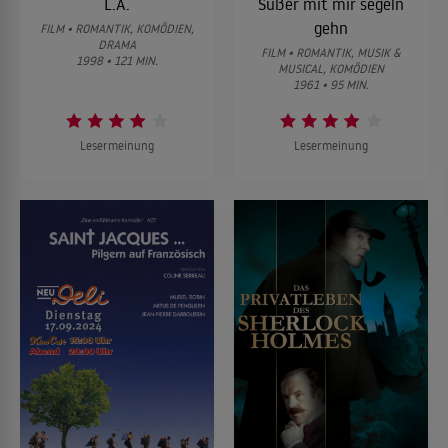
L.A.
Süßer mit mir segeln
gehn
FILM • ROMANTIK, KOMÖDIEN,
DRAMA
FILM • ROMANTIK, MUSIK &
1998 • 121 MIN.
MUSICAL, KOMÖDIEN
1961 • 95 MIN.
Lesermeinung
Lesermeinung