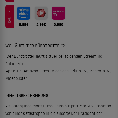
KAUFEN
3.99€
5.99€
5.99€
WO LÄUFT "DER BÜROTROTTEL"?
"Der Bürotrottel" läuft aktuell bei folgenden Streaming-
Anbietern:
Apple TV
,
Amazon Video
,
Videoload
,
Pluto TV
,
MagentaTV
,
Videobuster
.
INHALTSBESCHREIBUNG
Als Botenjunge eines Filmstudios stolpert Morty S. Tashman
von einer Katastrophe in die andere! Der Präsident der