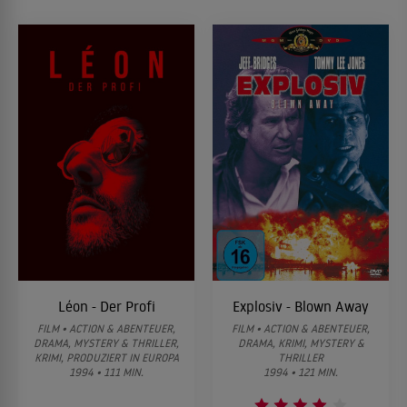
Léon - Der Profi
Explosiv - Blown Away
FILM • ACTION & ABENTEUER,
FILM • ACTION & ABENTEUER,
DRAMA, MYSTERY & THRILLER,
DRAMA, KRIMI, MYSTERY &
KRIMI, PRODUZIERT IN EUROPA
THRILLER
1994 • 111 MIN.
1994 • 121 MIN.