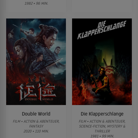
1982 • 96 MIN.
Double World
Die Klapperschlange
FILM • ACTION & ABENTEUER,
FILM • ACTION & ABENTEUER,
FANTASY
SCIENCE-FICTION, MYSTERY &
2020 • 110 MIN.
THRILLER
1981 • 99 MIN.