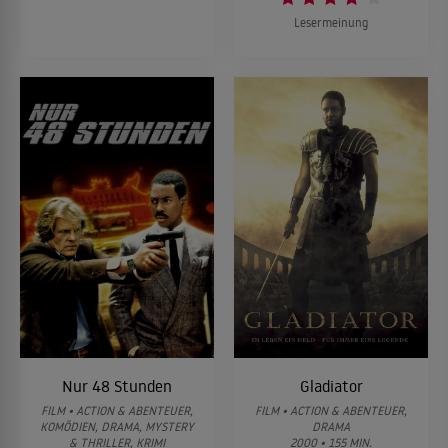
Lesermeinung
Nur 48 Stunden
Gladiator
FILM • ACTION & ABENTEUER,
FILM • ACTION & ABENTEUER,
KOMÖDIEN, DRAMA, MYSTERY
DRAMA
& THRILLER, KRIMI
2000 • 155 MIN.