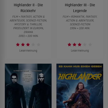
Highlander II - Die
Highlander III - Die
Rückkehr
Legende
FILM • FANTASY, ACTION &
FILM • ROMANTIK, FANTASY,
ABENTEUER, SCIENCE-FICTION,
ACTION & ABENTEUER,
MYSTERY & THRILLER,
SCIENCE-FICTION
PRODUZIERT IN EUROPA,
1994 • 106 MIN.
DRAMA
1991 • 100 MIN.
Lesermeinung
Lesermeinung