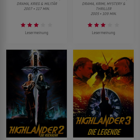
DRAMA, KRIEG & MILITÄR
DRAMA, KRIMI, MYSTERY &
2007 • 117 MIN.
THRILLER
2005 • 109 MIN.
Lesermeinung
Lesermeinung