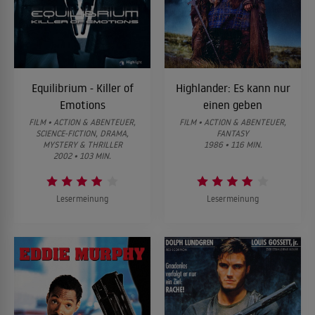
Equilibrium - Killer of
Highlander: Es kann nur
Emotions
einen geben
FILM • ACTION & ABENTEUER,
FILM • ACTION & ABENTEUER,
SCIENCE-FICTION, DRAMA,
FANTASY
MYSTERY & THRILLER
1986 • 116 MIN.
2002 • 103 MIN.
Lesermeinung
Lesermeinung