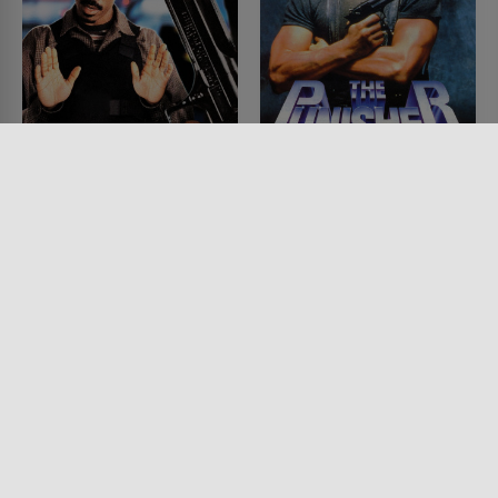
Metro - Verhandeln ist
Der Punisher
reine Nervensache
FILM • ACTION & ABENTEUER,
KRIMI, MYSTERY & THRILLER,
FILM • ACTION & ABENTEUER,
DRAMA
KOMÖDIEN, DRAMA, KRIMI,
1989 • 89 MIN.
MYSTERY & THRILLER
1997 • 117 MIN.
Lesermeinung
Lesermeinung