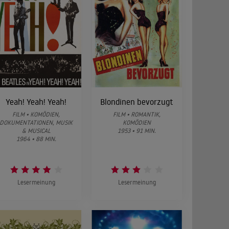
Yeah! Yeah! Yeah!
Blondinen bevorzugt
FILM • KOMÖDIEN,
FILM • ROMANTIK,
DOKUMENTATIONEN, MUSIK
KOMÖDIEN
& MUSICAL
1953 • 91 MIN.
1964 • 88 MIN.
Lesermeinung
Lesermeinung