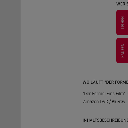
WER S
LEIHEN
KAUFEN
WO LÄUFT "DER FORMEL
"Der Formel Eins Film" 
Amazon DVD / Blu-ray
,
INHALTSBESCHREIBUN