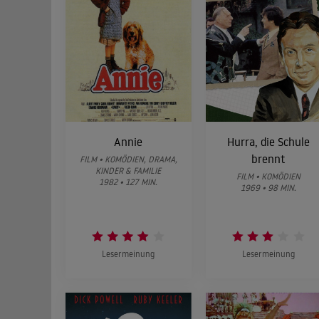
Annie
Hurra, die Schule
brennt
FILM • KOMÖDIEN, DRAMA,
KINDER & FAMILIE
FILM • KOMÖDIEN
1982 • 127 MIN.
1969 • 98 MIN.
Lesermeinung
Lesermeinung