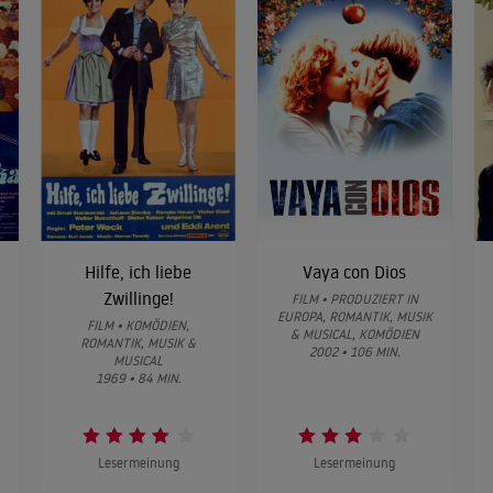
Hilfe, ich liebe
Vaya con Dios
Zwillinge!
FILM • PRODUZIERT IN
EUROPA, ROMANTIK, MUSIK
FILM • KOMÖDIEN,
& MUSICAL, KOMÖDIEN
ROMANTIK, MUSIK &
2002 • 106 MIN.
MUSICAL
1969 • 84 MIN.
Lesermeinung
Lesermeinung