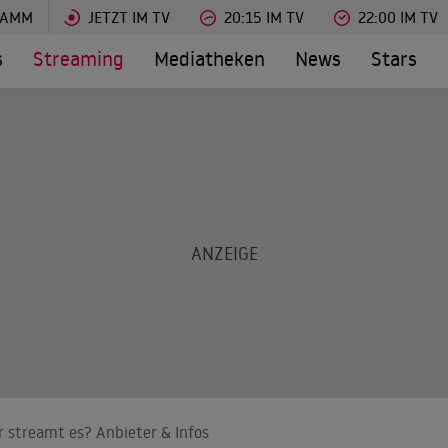
RAMM
JETZT IM TV
20:15 IM TV
22:00 IM TV
s
Streaming
Mediatheken
News
Stars
r streamt es? Anbieter & Infos