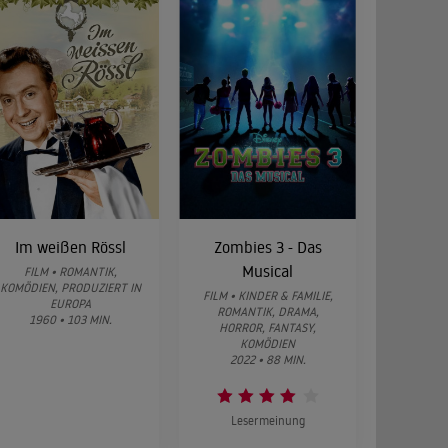
Im weißen Rössl
Zombies 3 - Das
Musical
FILM • ROMANTIK,
KOMÖDIEN, PRODUZIERT IN
FILM • KINDER & FAMILIE,
EUROPA
ROMANTIK, DRAMA,
1960 • 103 MIN.
HORROR, FANTASY,
KOMÖDIEN
2022 • 88 MIN.
Lesermeinung