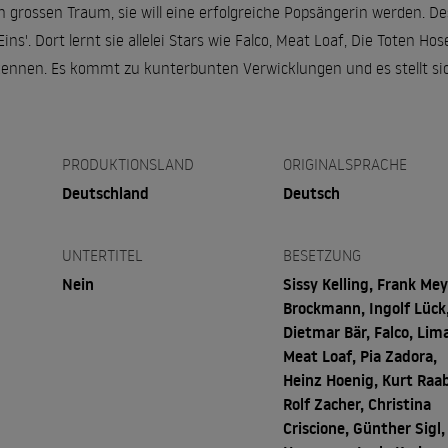
n grossen Traum, sie will eine erfolgreiche Popsängerin werden. De
ns'. Dort lernt sie allelei Stars wie Falco, Meat Loaf, Die Toten H
kennen. Es kommt zu kunterbunten Verwicklungen und es stellt sic
PRODUKTIONSLAND
ORIGINALSPRACHE
Deutschland
Deutsch
UNTERTITEL
BESETZUNG
Nein
Sissy Kelling, Frank Mey
Brockmann, Ingolf Lück
Dietmar Bär, Falco, Lima
Meat Loaf, Pia Zadora,
Heinz Hoenig, Kurt Raab
Rolf Zacher, Christina
Criscione, Günther Sigl,