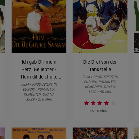
Ich gab Dir mein
Die Drei von der
Herz, Geliebter -
Tankstelle
Hum dil de chuke
FILM • PRODUZIERT IN
EUROPA, ROMANTIK,
sanam
FILM • PRODUZIERT IN
KOMÖDIEN, DRAMA
EUROPA, ROMANTIK,
1930 • 90 MIN.
KOMÖDIEN, DRAMA
1999 • 178 MIN.
Lesermeinung