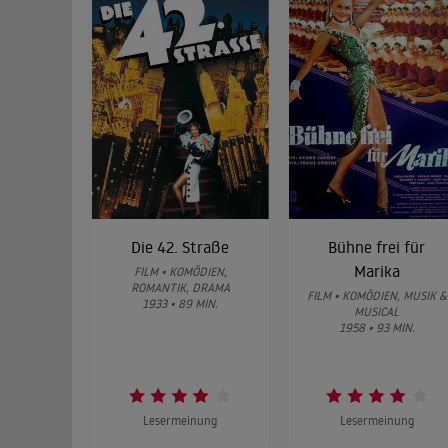
Die 42. Straße
Bühne frei für
Marika
FILM • KOMÖDIEN,
ROMANTIK, DRAMA
FILM • KOMÖDIEN, MUSIK &
1933 • 89 MIN.
MUSICAL
1958 • 93 MIN.
Lesermeinung
Lesermeinung