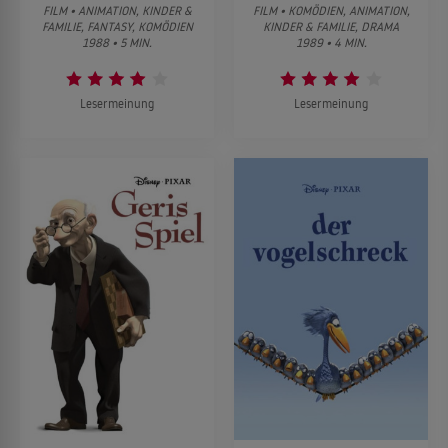
FILM • ANIMATION, KINDER &
FILM • KOMÖDIEN, ANIMATION,
FAMILIE, FANTASY, KOMÖDIEN
KINDER & FAMILIE, DRAMA
1988 • 5 MIN.
1989 • 4 MIN.
Lesermeinung
Lesermeinung