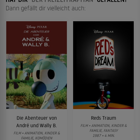
Dann gefällt dir vielleicht auch:
Die Abenteuer von
Reds Traum
André und Wally B.
FILM • ANIMATION, KINDER &
FAMILIE, FANTASY
FILM • ANIMATION, KINDER &
1987 • 4 MIN.
FAMILIE, KOMÖDIEN