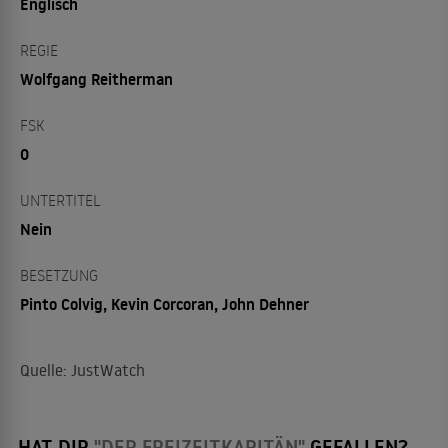
Englisch
REGIE
Wolfgang Reitherman
FSK
0
UNTERTITEL
Nein
BESETZUNG
Pinto Colvig, Kevin Corcoran, John Dehner
Quelle: JustWatch
HAT DIR
"DER FREIZEITKAPITÄN"
GEFALLEN?