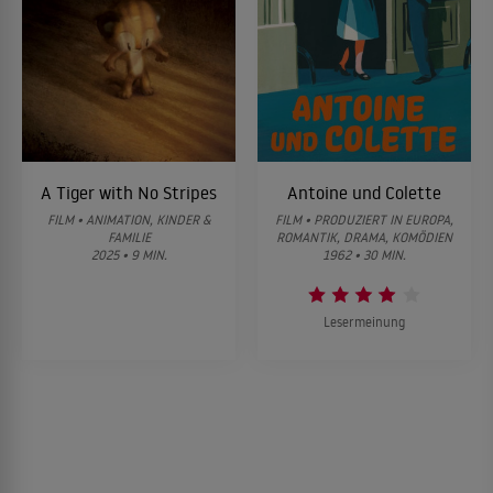
A Tiger with No Stripes
Antoine und Colette
FILM • ANIMATION, KINDER &
FILM • PRODUZIERT IN EUROPA,
FAMILIE
ROMANTIK, DRAMA, KOMÖDIEN
2025 • 9 MIN.
1962 • 30 MIN.
Lesermeinung