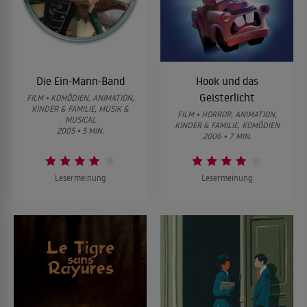
Die Ein-Mann-Band
Hook und das
Geisterlicht
FILM • KOMÖDIEN, ANIMATION,
KINDER & FAMILIE, MUSIK &
FILM • HORROR, ANIMATION,
MUSICAL
KINDER & FAMILIE, KOMÖDIEN
2005 • 5 MIN.
2006 • 7 MIN.
Lesermeinung
Lesermeinung