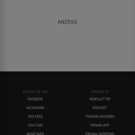
FOLGEN SIE UNS
PRODUKTE
FACEBOOK
NEWSLETTER
INSTAGRAM
PODCAST
RSS-FEED
THEMEN-DOSSIERS
YOUTUBE
PRISMA-APP
WHATSAPP
PRISMA-SHOPPING