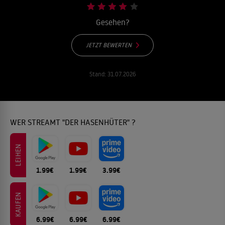
Gesehen?
JETZT BEWERTEN
Stand:
31.07.2026
WER STREAMT "DER HASENHÜTER" ?
LEIHEN
1.99€
1.99€
3.99€
KAUFEN
6.99€
6.99€
6.99€