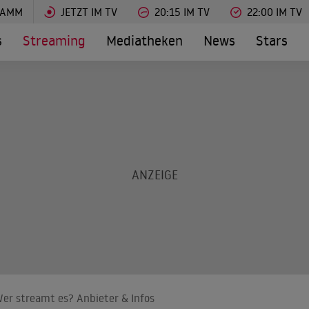
RAMM
JETZT IM TV
20:15 IM TV
22:00 IM TV
s
Streaming
Mediatheken
News
Stars
Wer streamt es? Anbieter & Infos