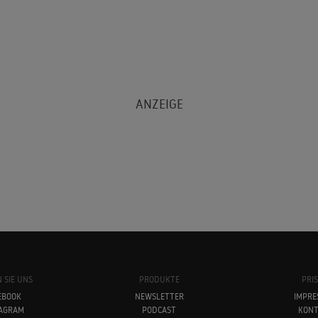
 SIE UNS
PRODUKTE
PRI
EBOOK
NEWSLETTER
IMPRE
TAGRAM
PODCAST
KONT