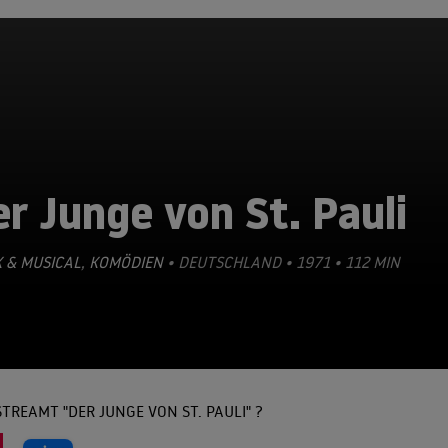
r Junge von St. Pauli
 & MUSICAL
,
KOMÖDIEN
• DEUTSCHLAND • 1971 • 112 MIN
TREAMT "DER JUNGE VON ST. PAULI" ?