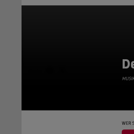
De
TEILEN
MUSIK
WER S