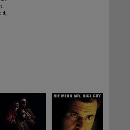
s,
eid,