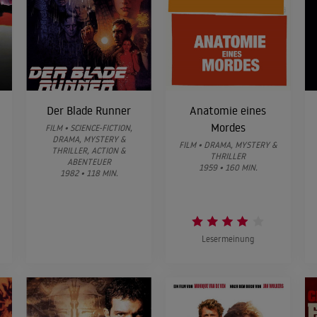
Der Blade Runner
Anatomie eines
Mordes
FILM • SCIENCE-FICTION,
DRAMA, MYSTERY &
FILM • DRAMA, MYSTERY &
THRILLER, ACTION &
THRILLER
ABENTEUER
1959 • 160 MIN.
1982 • 118 MIN.
Lesermeinung