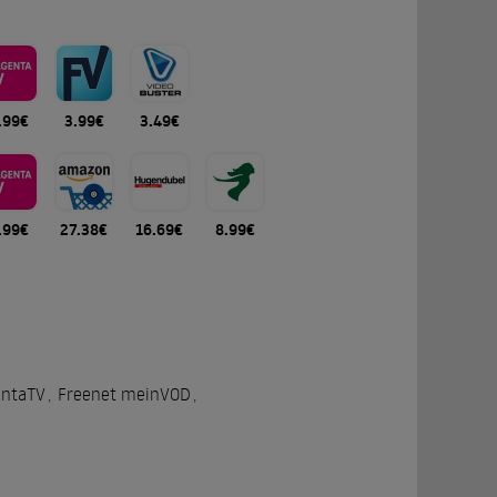
.99€
3.99€
3.49€
.99€
27.38€
16.69€
8.99€
ntaTV
,
Freenet meinVOD
,