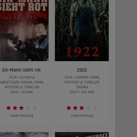
Ein Mann sieht rot
1922
FILM • ACTION &
FILM • HORROR, KRIMI,
ABENTEUER, DRAMA, KRIMI,
MYSTERY & THRILLER,
MYSTERY & THRILLER
DRAMA
1974 • 93 MIN.
2017 • 102 MIN.
Lesermeinung
Lesermeinung