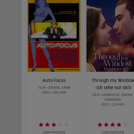
Auto Focus
Through my Window
- Ich sehe nur dich
FILM • DRAMA, KRIMI
2002 • 104 MIN.
FILM • ROMANTIK, DRAMA,
KOMÖDIEN
2022 • 113 MIN.
Lesermeinung
Lesermeinung