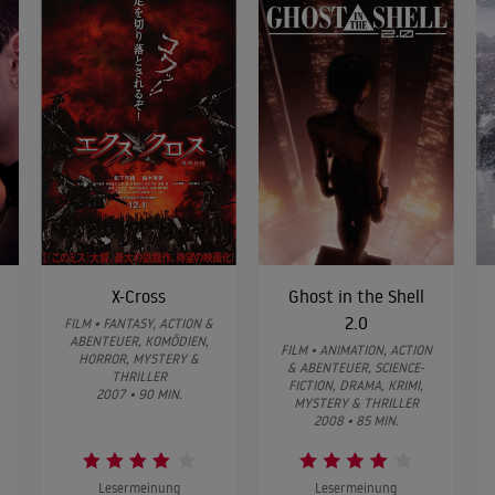
X-Cross
Ghost in the Shell
2.0
FILM • FANTASY, ACTION &
ABENTEUER, KOMÖDIEN,
FILM • ANIMATION, ACTION
HORROR, MYSTERY &
& ABENTEUER, SCIENCE-
THRILLER
FICTION, DRAMA, KRIMI,
2007 • 90 MIN.
MYSTERY & THRILLER
2008 • 85 MIN.
Lesermeinung
Lesermeinung