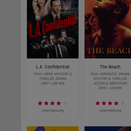
L.A. Confidential
The Beach
FILM • KRIMI, MYSTERY &
FILM • ROMANTIK, DRAMA,
THRILLER, DRAMA
MYSTERY & THRILLER,
1997 • 138 MIN.
ACTION & ABENTEUER
2000 • 119 MIN.
Lesermeinung
Lesermeinung