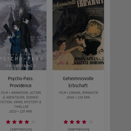
Psycho-Pass:
Geheimnisvolle
Providence
Erbschaft
FILM • ANIMATION, ACTION
FILM • DRAMA, ROMANTIK
& ABENTEUER, SCIENCE-
1946 • 118 MIN.
FICTION, KRIMI, MYSTERY &
THRILLER
2023 • 120 MIN.
Lesermeinung
Lesermeinung