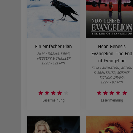
Ein einfacher Plan
Neon Genesis
Evangelion: The End
FILM • DRAMA, KRIMI,
MYSTERY & THRILLER
of Evangelion
1998 • 121 MIN.
FILM • ANIMATION, ACTION
& ABENTEUER, SCIENCE-
FICTION, DRAMA
1997 • 87 MIN.
Lesermeinung
Lesermeinung