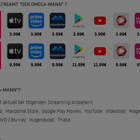
STREAMT "DER OMEGA-MANN" ?
3.99€
3.99€
3.99€
3.99€
3.99€
3.99€
3
9.99€
9.99€
9.99€
11.99€
11.99€
9.99€
9
A-MANN"?
 aktuell bei folgenden Streaming-Anbietern:
o
,
Maxdome Store
,
Google Play Movies
,
YouTube
,
Videoload
,
Mage
VD / Blu-ray
,
Hugendubel
,
Thalia
.