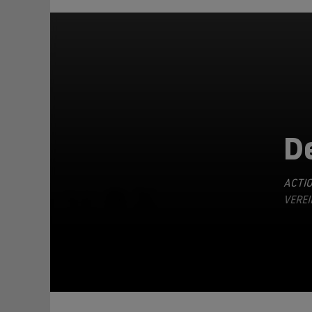
D
ACTI
TEILEN
VEREI