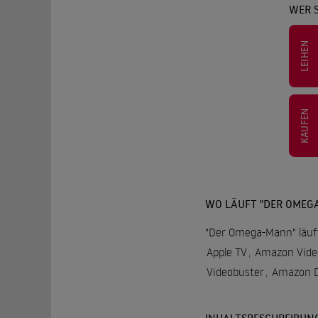
WER 
LEIHEN
KAUFEN
WO LÄUFT "DER OMEG
"Der Omega-Mann" läuft
Apple TV
,
Amazon Vide
Videobuster
,
Amazon D