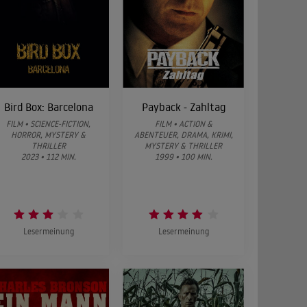
Bird Box: Barcelona
Payback - Zahltag
FILM • SCIENCE-FICTION,
FILM • ACTION &
HORROR, MYSTERY &
ABENTEUER, DRAMA, KRIMI,
THRILLER
MYSTERY & THRILLER
2023 • 112 MIN.
1999 • 100 MIN.
Lesermeinung
Lesermeinung