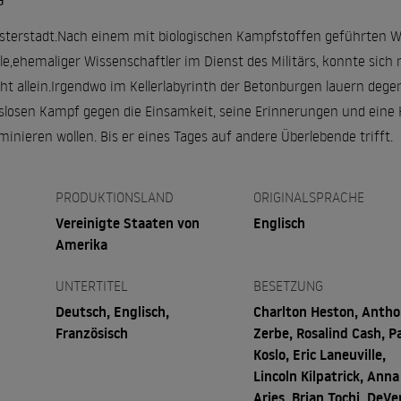
G
isterstadt.Nach einem mit biologischen Kampfstoffen geführten Welt
lle,ehemaliger Wissenschaftler im Dienst des Militärs, konnte sic
cht allein.Irgendwo im Kellerlabyrinth der Betonburgen lauern deg
tslosen Kampf gegen die Einsamkeit, seine Erinnerungen und eine 
iminieren wollen. Bis er eines Tages auf andere Überlebende trifft.
PRODUKTIONSLAND
ORIGINALSPRACHE
Vereinigte Staaten von
Englisch
Amerika
UNTERTITEL
BESETZUNG
Deutsch, Englisch,
Charlton Heston, Anth
Französisch
Zerbe, Rosalind Cash, P
Koslo, Eric Laneuville,
Lincoln Kilpatrick, Anna
Aries, Brian Tochi, DeVe