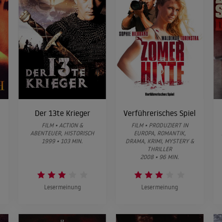
Der 13te Krieger
Verführerisches Spiel
FILM • ACTION &
FILM • PRODUZIERT IN
ABENTEUER, HISTORISCH
EUROPA, ROMANTIK,
1999 • 103 MIN.
DRAMA, KRIMI, MYSTERY &
THRILLER
2008 • 96 MIN.
Lesermeinung
Lesermeinung