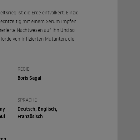
krieg ist die Erde entvölkert. Einzig
h rechtzeitig mit einem Serum impfen
enerierte Nachtwesen auf ihn.Und so
Horde von infizierten Mutanten, die
REGIE
Boris Sagal
SPRACHE
ony
Deutsch, Englisch,
aul
Französisch
ren