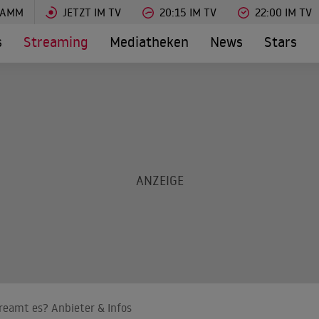
RAMM
JETZT IM TV
20:15 IM TV
22:00 IM TV
s
Streaming
Mediatheken
News
Stars
eamt es? Anbieter & Infos