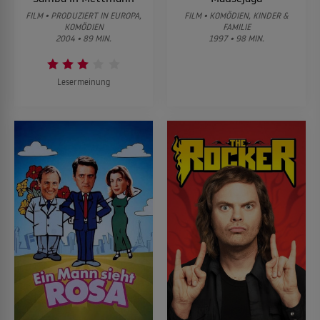
FILM • PRODUZIERT IN EUROPA,
FILM • KOMÖDIEN, KINDER &
KOMÖDIEN
FAMILIE
2004 • 89 MIN.
1997 • 98 MIN.
Lesermeinung