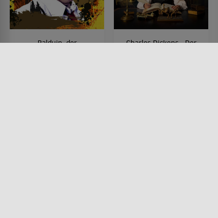
Balduin, der
Charles Dickens - Der
Sonntagsfahrer
Mann der Weihnachten
erfand
FILM • KOMÖDIEN, PRODUZIERT
IN EUROPA
FILM • KOMÖDIEN, DRAMA,
1971 • 90 MIN.
PRODUZIERT IN EUROPA,
KINDER & FAMILIE, HISTORISCH
2017 • 104 MIN.
Lesermeinung
Lesermeinung