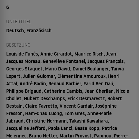
6
UNTERTITEL
Deutsch, Französisch
BESETZUNG
Louis de Funès, Annie Girardot, Maurice Risch, Jean-
Jacques Moreau, Geneviève Fontanel, Jacques François,
Georges Staquet, Mario David, Daniel Boulanger, Tanya
Lopert, Julien Guiomar, Clémentine Amouroux, Henri
Attal, André Badin, Renaud Barbier, Farid Ben Dali,
Philippe Brigaud, Catherine Cambis, Jean Cherlian, Nicole
Chollet, Hubert Deschamps, Erick Desmarestz, Robert
Destain, Claire Favretto, Vincent Gardair, Joséphine
Fresson, Ham-Chau Luong, Tom Gres, Anne-Marie
Jabraud, Christine Hermann, Takashi Kawahara,
Jacqueline Jefford, Paola Lanzi, Beate Kopp, Patrice
Melennec, Bruno Netter, Martin Provost, Papinou, Pierre-