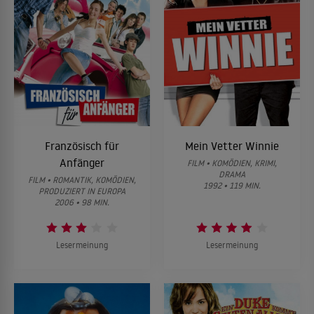
Französisch für
Mein Vetter Winnie
Anfänger
FILM • KOMÖDIEN, KRIMI,
DRAMA
FILM • ROMANTIK, KOMÖDIEN,
1992 • 119 MIN.
PRODUZIERT IN EUROPA
2006 • 98 MIN.
Lesermeinung
Lesermeinung