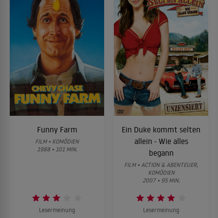
Funny Farm
Ein Duke kommt selten
allein - Wie alles
FILM • KOMÖDIEN
1988 • 101 MIN.
begann
FILM • ACTION & ABENTEUER,
KOMÖDIEN
2007 • 95 MIN.
Lesermeinung
Lesermeinung