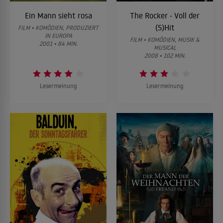
Ein Mann sieht rosa
The Rocker - Voll der
(S)Hit
FILM • KOMÖDIEN, PRODUZIERT
IN EUROPA
FILM • KOMÖDIEN, MUSIK &
2001 • 84 MIN.
MUSICAL
2008 • 102 MIN.
Lesermeinung
Lesermeinung