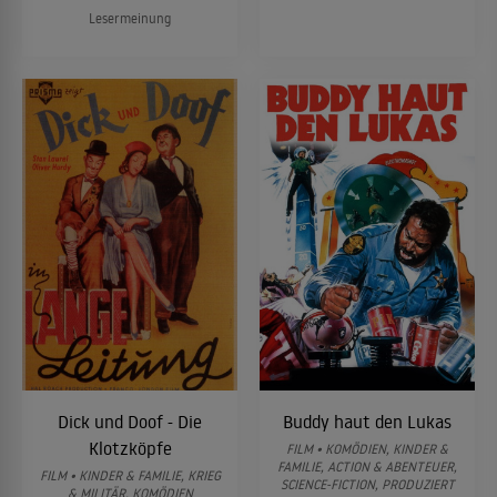
Lesermeinung
Dick und Doof - Die
Buddy haut den Lukas
Klotzköpfe
FILM • KOMÖDIEN, KINDER &
FAMILIE, ACTION & ABENTEUER,
FILM • KINDER & FAMILIE, KRIEG
SCIENCE-FICTION, PRODUZIERT
& MILITÄR, KOMÖDIEN