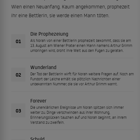
Wien einen Neuanfang. Kaum angekommen, prophezeit
ihr eine Bettlerin, sie werde einen Mann töten.
Die Prophezeiung
01
Als Norah von einer Bettlerin prophezeit bekommt, dass sie am
13. August am Wiener Prater einen Mann namens Arthur Grimm
umbringen wird, droht ihre Welt aus den Fugen zu geraten.
Wunderland
02
Der Tod der Bettlerin wirft für Norah weitere Fragen auf. Noch am
Fundort der Leiche erhält sie plötzlich Nachrichten einer
unbekannten Nummer, die sie vor Arthur Grimm warnt.
Forever
Die unerklärlichen Ereignisse um Norah spitzen sich immer
03
weiter zu. Dinge verschwinden aus ihrer Wohnung,
Erinnerungslücken tauchen auf und Norah beginnt, an ihrem
Verstand zu zweifeln.
Schuld