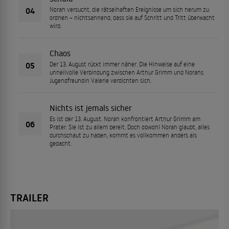
04
Norah versucht, die rätselhaften Ereignisse um sich herum zu
ordnen – nichtsahnend, dass sie auf Schritt und Tritt überwacht
wird.
Chaos
05
Der 13. August rückt immer näher. Die Hinweise auf eine
unheilvolle Verbindung zwischen Arthur Grimm und Norahs
Jugendfreundin Valerie verdichten sich.
Nichts ist jemals sicher
Es ist der 13. August. Norah konfrontiert Arthur Grimm am
06
Prater. Sie ist zu allem bereit. Doch obwohl Norah glaubt, alles
durchschaut zu haben, kommt es vollkommen anders als
gedacht.
TRAILER