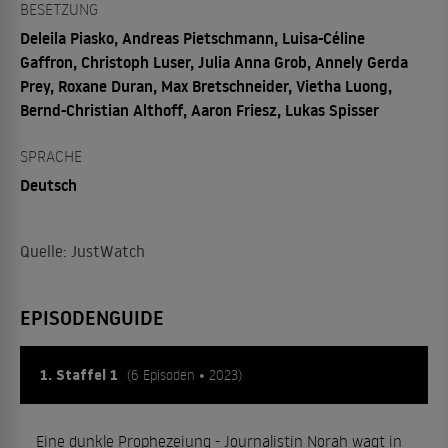
BESETZUNG
Deleila Piasko, Andreas Pietschmann, Luisa-Céline
Gaffron, Christoph Luser, Julia Anna Grob, Annely Gerda
Prey, Roxane Duran, Max Bretschneider, Vietha Luong,
Bernd-Christian Althoff, Aaron Friesz, Lukas Spisser
SPRACHE
Deutsch
Quelle: JustWatch
EPISODENGUIDE
1. Staffel 1
(6 Episoden • 2023)
Eine dunkle Prophezeiung - Journalistin Norah wagt in