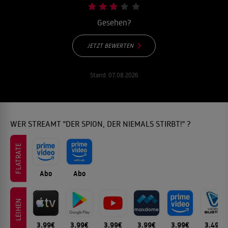
Gesehen?
JETZT BEWERTEN
Stand:
07.08.2026
WER STREAMT "DER SPION, DER NIEMALS STIRBT!" ?
FLATRATE
Abo
Abo
LEIHEN
3.99€
3.99€
3.99€
3.99€
3.99€
3.49€