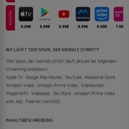
KAUFEN
9.99€
9.99€
9.99€
9.99€
9.99€
7.99€
WO LÄUFT "DER SPION, DER NIEMALS STIRBT!"?
"Der Spion, der niemals stirbt!" läuft aktuell bei folgenden
Streaming-Anbietern:
Apple TV
,
Google Play Movies
,
YouTube
,
Maxdome Store
,
Amazon Video
,
Amazon Prime Video
,
Videobuster
,
MagentaTV
,
Videoload
,
Sky Store
,
Amazon Prime Video
with Ads
,
Freenet meinVOD
.
INHALTSBESCHREIBUNG