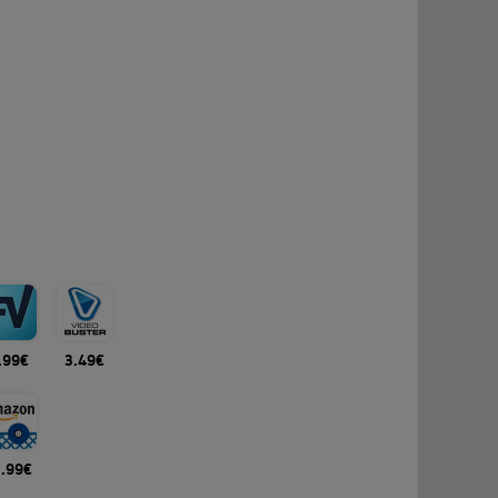
.99€
3.49€
2.99€