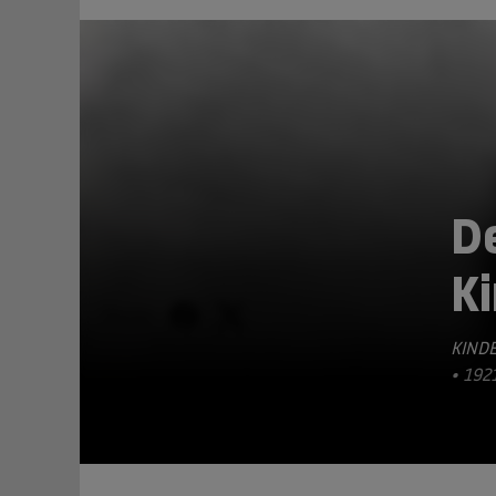
D
K
TEILEN
KINDE
• 192