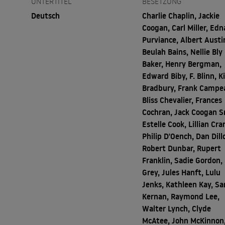
UNTERTITEL
BESETZUNG
Deutsch
Charlie Chaplin, Jackie
Coogan, Carl Miller, Edn
Purviance, Albert Austi
Beulah Bains, Nellie Bly
Baker, Henry Bergman,
Edward Biby, F. Blinn, K
Bradbury, Frank Campe
Bliss Chevalier, Frances
Cochran, Jack Coogan Sr
Estelle Cook, Lillian Cra
Philip D'Oench, Dan Dill
Robert Dunbar, Rupert
Franklin, Sadie Gordon, 
Grey, Jules Hanft, Lulu
Jenks, Kathleen Kay, Sa
Kernan, Raymond Lee,
Walter Lynch, Clyde
McAtee, John McKinnon