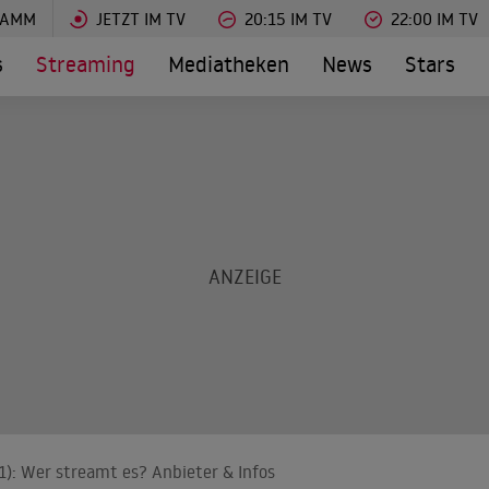
RAMM
JETZT IM TV
20:15 IM TV
22:00 IM TV
s
Streaming
Mediatheken
News
Stars
): Wer streamt es? Anbieter & Infos