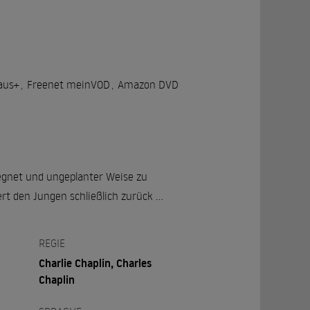
aus+
,
Freenet meinVOD
,
Amazon DVD
egegnet und ungeplanter Weise zu
ert den Jungen schließlich zurück …
REGIE
Charlie Chaplin, Charles
Chaplin