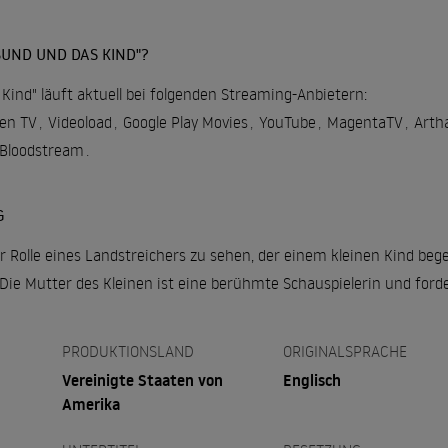
UND UND DAS KIND"?
ind" läuft aktuell bei folgenden Streaming-Anbietern:
en TV
,
Videoload
,
Google Play Movies
,
YouTube
,
MagentaTV
,
Arth
Bloodstream
.
G
der Rolle eines Landstreichers zu sehen, der einem kleinen Kind b
Die Mutter des Kleinen ist eine berühmte Schauspielerin und ford
PRODUKTIONSLAND
ORIGINALSPRACHE
Vereinigte Staaten von
Englisch
Amerika