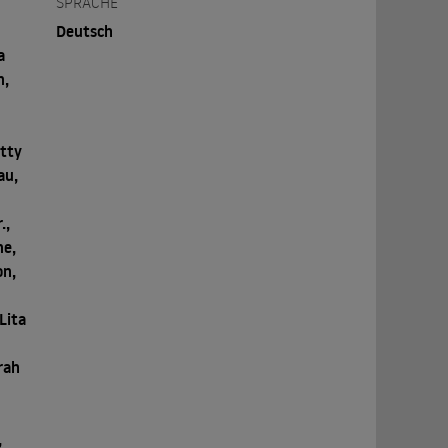
SPRACHE
Deutsch
a
n,
itty
au,
.,
ne,
on,
Lita
rah
,