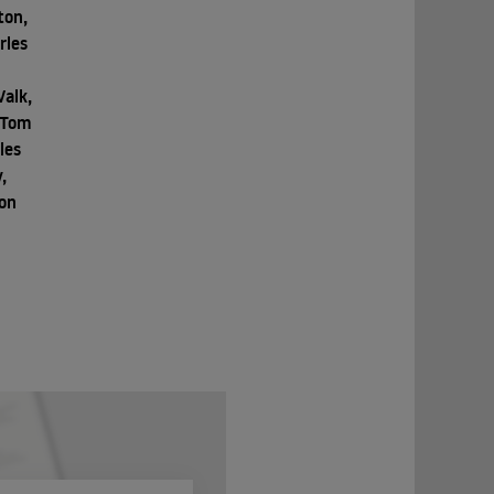
ton,
rles
Valk,
, Tom
les
,
son